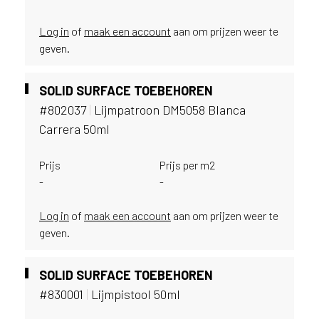
e
c
Log in
of
maak een account
aan om prijzen weer te
o
L
geven.
e
g
SOLID SURFACE TOEBEHOREN
n
#802037
|
Lijmpatroon DM5058 Blanca
o
w
Carrera 50ml
e
b
Prijs
Prijs per m2
s
-
-
i
t
Log in
of
maak een account
aan om prijzen weer te
e
geven.
t
e
g
SOLID SURFACE TOEBEHOREN
e
#830001
|
Lijmpistool 50ml
b
r