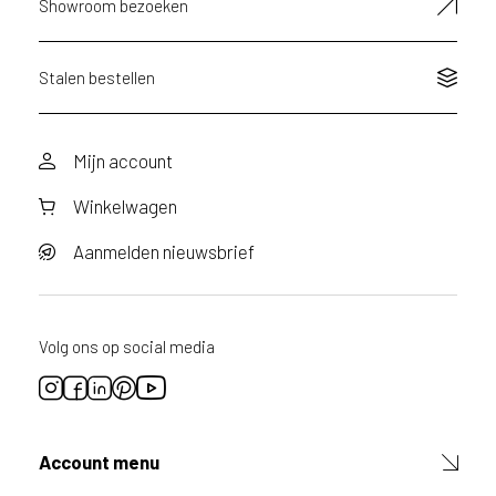
Showroom bezoeken
n
v
r
a
Stalen bestellen
a
g
d
Mijn account
o
o
Winkelwagen
r
v
o
Aanmelden nieuwsbrief
o
r
d
i
Volg ons op social media
t
p
r
o
d
Account menu
u