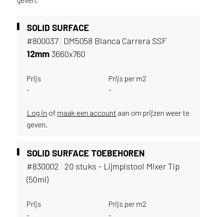
v
i
c
SOLID SURFACE
e
#800037
|
DM5058 Blanca Carrera SSF
r
12mm
3660x760
a
d
Prijs
Prijs per m2
e
n
-
-
w
i
Log in
of
maak een account
aan om prijzen weer te
j
geven.
j
e
SOLID SURFACE TOEBEHOREN
a
a
#830002
|
20 stuks - Lijmpistool Mixer Tip
n
(50ml)
d
e
Prijs
Prijs per m2
D
-
-