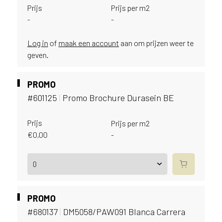
u
Prijs
Prijs per m2
i
-
-
k
e
Log in
of
maak een account
aan om prijzen weer te
n
geven.
v
a
n
PROMO
h
#601125
|
Promo Brochure Durasein BE
e
t
Prijs
Prijs per m2
l
€
0,00
-
a
n
d
w
a
a
PROMO
r
#680137
|
DM5058/PAW091 Blanca Carrera
j