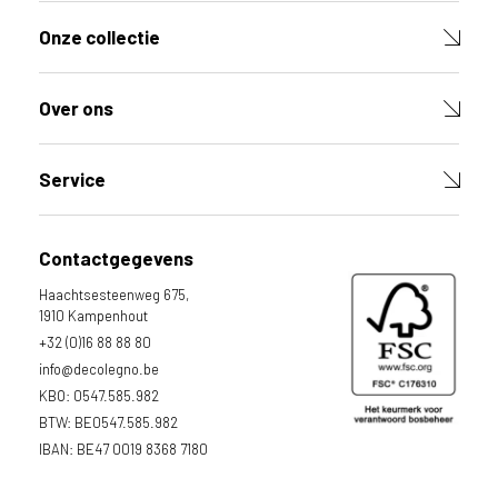
c
t
Onze collectie
V
u
l
Over ons
d
e
v
e
Service
l
d
e
Contactgegevens
n
h
Haachtsesteenweg 675,
i
1910 Kampenhout
e
r
+32 (0)16 88 88 80
o
info@decolegno.be
n
KBO: 0547.585.982
d
e
BTW: BE0547.585.982
r
IBAN: BE47 0019 8368 7180
i
n
o