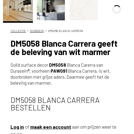
n
?
V
o
o
COLLECTIE
DURASEIN
DM5058 BLANCA CARRERA
r
DM5058 Blanca Carrera geeft
e
de beleving van wit marmer
e
n
o
Solid surface decor
DM5058
Blanca Carerra van
p
Durasein®, voorheen
PAW091
Blanca Carrera, is wit,
doorbroken met grijze aders. Daarmee geeft het de
t
beleving van marmer.
i
m
a
DM5058 BLANCA CARRERA
l
BESTELLEN
e
s
e
Log in
of
maak een account
aan om prijzen weer te
r
geven.