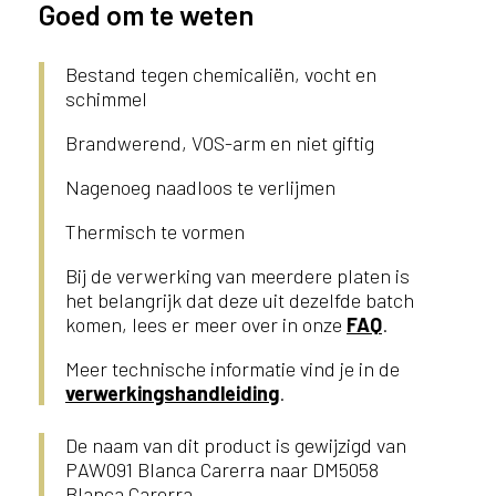
Goed om te weten
l
a
n
Bestand tegen chemicaliën, vocht en
d
schimmel
o
Brandwerend, VOS-arm en niet giftig
f
B
Nagenoeg naadloos te verlijmen
e
l
Thermisch te vormen
g
i
Bij de verwerking van meerdere platen is
ë
het belangrijk dat deze uit dezelfde batch
?
komen, lees er meer over in onze
FAQ
.
Meer technische informatie vind je in de
verwerkingshandleiding
.
De naam van dit product is gewijzigd van
PAW091 Blanca Carerra naar DM5058
Blanca Carerra.