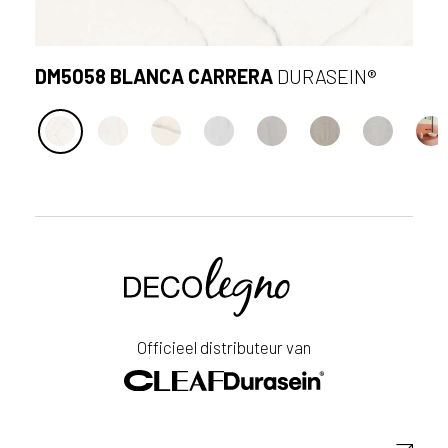
DM5058 BLANCA CARRERA
DURASEIN®
S
Voornaam
t
u
u
Achternaam
r
Officieel distributeur van
e
e
E-
n
mailadres
a
a