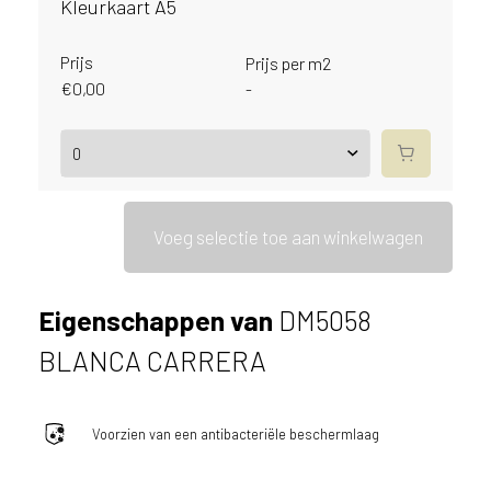
Kleurkaart A5
i
j
g
Prijs
Prijs per m2
e
€
0,00
-
v
e
s
t
i
g
Voeg selectie toe aan winkelwagen
d
b
e
Eigenschappen van
DM5058
n
t
BLANCA CARRERA
.
N
e
Voorzien van een antibacteriële beschermlaag
d
e
r