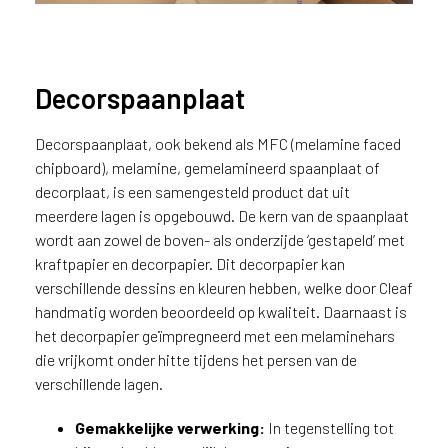
Decorspaanplaat
Decorspaanplaat, ook bekend als MFC (melamine faced
chipboard), melamine, gemelamineerd spaanplaat of
decorplaat, is een samengesteld product dat uit
meerdere lagen is opgebouwd. De kern van de spaanplaat
HPL heeft antibacteriële
wordt aan zowel de boven- als onderzijde ‘gestapeld’ met
eigenschappen. Dit maakt het
kraftpapier en decorpapier. Dit decorpapier kan
materiaal geschikt voor
verschillende dessins en kleuren hebben, welke door Cleaf
praktijkruimtes
handmatig worden beoordeeld op kwaliteit. Daarnaast is
het decorpapier geïmpregneerd met een melaminehars
die vrijkomt onder hitte tijdens het persen van de
verschillende lagen.
Gemakkelijke verwerking:
In tegenstelling tot