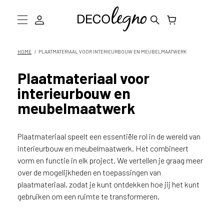
W
a
a
Collectie
HOME
PLAATMATERIAAL VOOR INTERIEURBOUW EN MEUBELMAATWERK
r
m
Inspiratie
Plaatmateriaal voor
o
interieurbouw en
g
Informatie
e
meubelmaatwerk
n
D
w
e
Plaatmateriaal speelt een essentiële rol in de wereld van
Showroom bezoeken
j
interieurbouw en meubelmaatwerk. Het combineert
o
vorm en functie in elk project. We vertellen je graag meer
Stalen bestellen
u
over de mogelijkheden en toepassingen van
h
plaatmateriaal, zodat je kunt ontdekken hoe jij het kunt
e
gebruiken om een ruimte te transformeren.
l
p
e