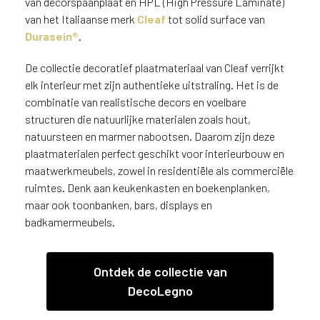
van decorspaanplaat en HPL (High Pressure Laminate)
v
van het Italiaanse merk
Cleaf
tot solid surface van
i
Durasein®
.
c
e
De collectie decoratief plaatmateriaal van Cleaf verrijkt
r
a
elk interieur met zijn authentieke uitstraling. Het is de
d
combinatie van realistische decors en voelbare
e
structuren die natuurlijke materialen zoals hout,
n
natuursteen en marmer nabootsen. Daarom zijn deze
w
plaatmaterialen perfect geschikt voor interieurbouw en
i
maatwerkmeubels, zowel in residentiële als commerciële
j
ruimtes. Denk aan keukenkasten en boekenplanken,
j
maar ook toonbanken, bars, displays en
e
badkamermeubels.
a
a
n
Ontdek de collectie van
d
e
DecoLegno
D