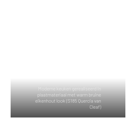
Moderne keuken gerealiseerd in
plaatmateriaal met warm bruine
eikenhout look (S185 Quercia van
Cleaf)