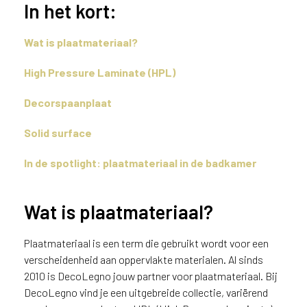
In het kort:
n
?
V
Wat is plaatmateriaal?
o
o
High Pressure Laminate (HPL)
r
e
Decorspaanplaat
e
n
Solid surface
o
p
In de spotlight: plaatmateriaal in de badkamer
t
i
Wat is plaatmateriaal?
m
a
l
Plaatmateriaal is een term die gebruikt wordt voor een
e
verscheidenheid aan oppervlakte materialen. Al sinds
s
2010 is DecoLegno jouw partner voor plaatmateriaal. Bij
e
DecoLegno vind je een uitgebreide collectie, variërend
r