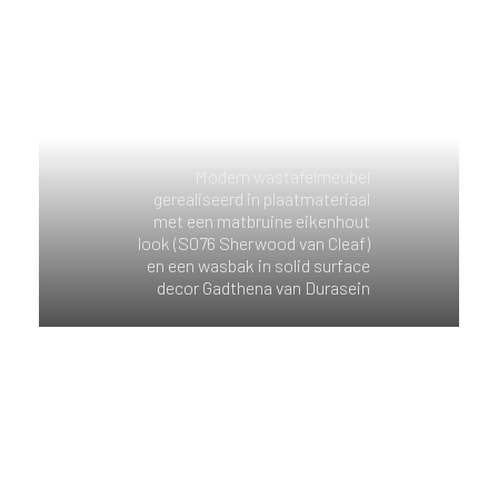
Modern wastafelmeubel
gerealiseerd in plaatmateriaal
met een matbruine eikenhout
look (S076 Sherwood van Cleaf)
en een wasbak in solid surface
decor Gadthena van Durasein