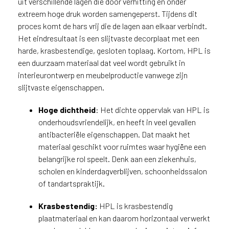
uit verschillende lagen die door verhitting en onder
u
extreem hoge druk worden samengeperst. Tijdens dit
i
proces komt de hars vrij die de lagen aan elkaar verbindt.
k
Het eindresultaat is een slijtvaste decorplaat met een
e
harde, krasbestendige, gesloten toplaag. Kortom, HPL is
n
een duurzaam materiaal dat veel wordt gebruikt in
v
a
interieurontwerp en meubelproductie vanwege zijn
n
slijtvaste eigenschappen.
h
e
Hoge dichtheid
: Het dichte oppervlak van HPL is
In het restaurant van het Van der
t
onderhoudsvriendelijk, en heeft in veel gevallen
Valk Hotel Eindhoven-Best zijn
l
speelse ornamenten
antibacteriële eigenschappen. Dat maakt het
a
gerealiseerd met de blonde S128
materiaal geschikt voor ruimtes waar hygiëne een
Pembroke. Hierbij wordt
n
belangrijke rol speelt. Denk aan een ziekenhuis,
decorspaanplaat gecombineerd
d
scholen en kinderdagverblijven, schoonheidssalon
met HPL (High Pressure
w
of tandartspraktijk.
Laminate).
a
a
Krasbestendig:
HPL is krasbestendig
r
plaatmateriaal en kan daarom horizontaal verwerkt
j