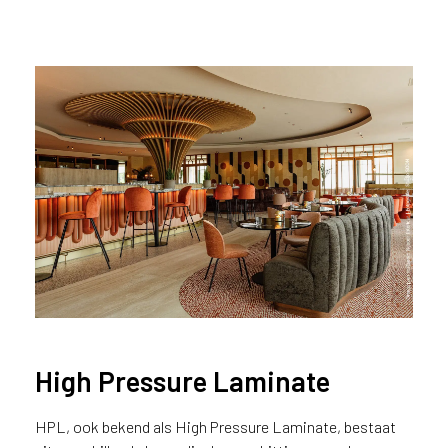
e
c
o
L
e
g
n
o
w
e
b
s
i
t
e
t
e
High Pressure Laminate
g
e
b
HPL, ook bekend als High Pressure Laminate, bestaat
r