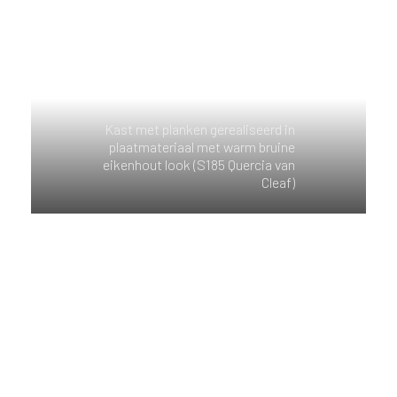
Kast met planken gerealiseerd in
plaatmateriaal met warm bruine
eikenhout look (S185 Quercia van
Cleaf)