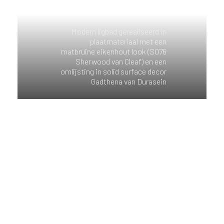
Modern ligbad gerealiseerd in
plaatmateriaal met een
matbruine eikenhout look (S076
Sherwood van Cleaf) en een
omlijsting in solid surface decor
Gadthena van Durasein