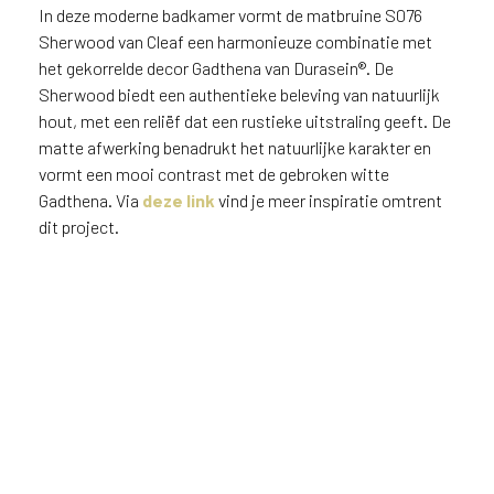
In deze moderne badkamer vormt de matbruine S076
Sherwood van Cleaf een harmonieuze combinatie met
het gekorrelde decor Gadthena van Durasein®. De
Sherwood biedt een authentieke beleving van natuurlijk
hout, met een reliëf dat een rustieke uitstraling geeft. De
matte afwerking benadrukt het natuurlijke karakter en
Solid Surface is een materiaal
dat uitstekend geschikt is voor
vormt een mooi contrast met de gebroken witte
het creëren van rondingen en
Gadthena. Via
deze link
vind je meer inspiratie omtrent
naadloze verbindingen in
dit project.
interieur- en meubelontwerpen.