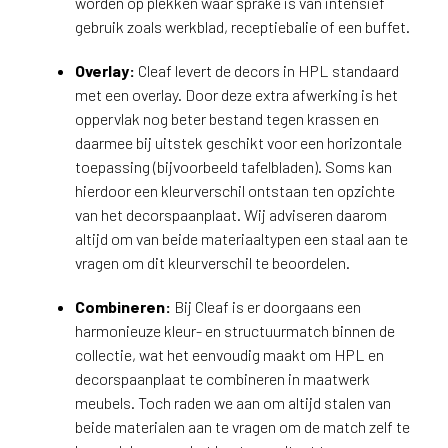
worden op plekken waar sprake is van intensief
i
gebruik zoals werkblad, receptiebalie of een buffet.
j
g
Overlay:
Cleaf levert de decors in HPL standaard
e
v
met een overlay. Door deze extra afwerking is het
e
oppervlak nog beter bestand tegen krassen en
s
daarmee bij uitstek geschikt voor een horizontale
t
toepassing (bijvoorbeeld tafelbladen). Soms kan
i
hierdoor een kleurverschil ontstaan ten opzichte
g
van het decorspaanplaat. Wij adviseren daarom
d
altijd om van beide materiaaltypen een staal aan te
b
vragen om dit kleurverschil te beoordelen.
e
n
Combineren:
Bij Cleaf is er doorgaans een
t
harmonieuze kleur- en structuurmatch binnen de
.
collectie, wat het eenvoudig maakt om HPL en
N
decorspaanplaat te combineren in maatwerk
e
d
meubels. Toch raden we aan om altijd stalen van
e
beide materialen aan te vragen om de match zelf te
r