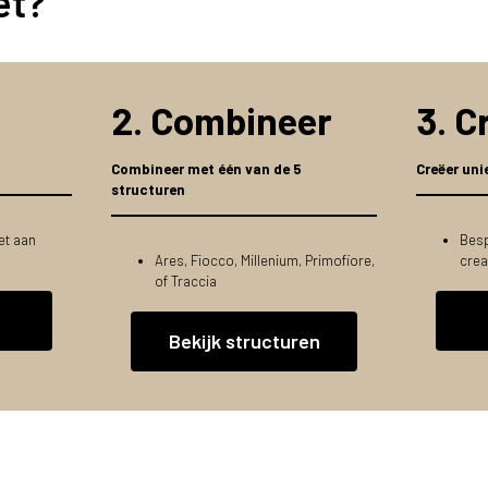
et?
2. Combineer
3. C
Combineer met één van de 5
Creëer uni
structuren
let aan
Besp
Ares, Fiocco, Millenium, Primofiore,
crea
of Traccia
Bekijk structuren