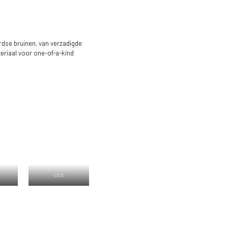
ardse bruinen, van verzadigde
teriaal voor one-of-a-kind
UB30