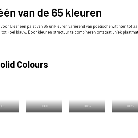
 één van de 65 kleuren
 voor Cleaf een palet van 65 unikleuren variërend van poëtische wittinten tot a
el tot koel blauw. Door kleur en structuur te combineren ontstaat uniek plaatma
Solid Colours
B55
UB18
UB53
UB29