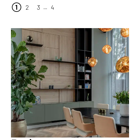
1
2
3
4
...