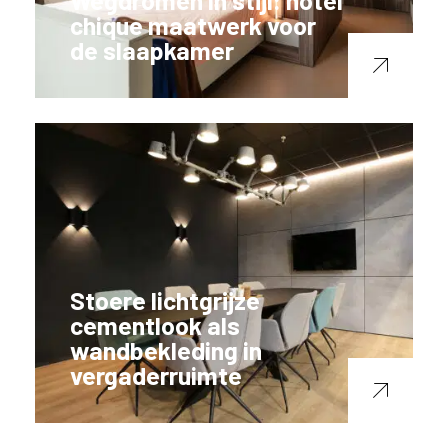
Wegdromen in stijl: hotel
chique maatwerk voor
de slaapkamer
Stoere lichtgrijze
cementlook als
wandbekleding in
vergaderruimte