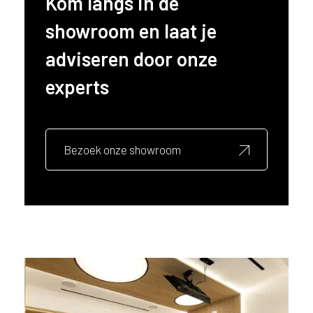
Kom langs in de
l
showroom en laat je
a
n
adviseren door onze
d
o
experts
f
B
e
l
Bezoek onze showroom
g
i
ë
?