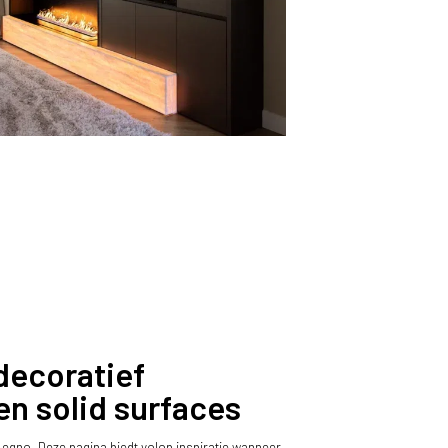
decoratief
en solid surfaces
gno. Deze pagina biedt volop inspiratie wanneer