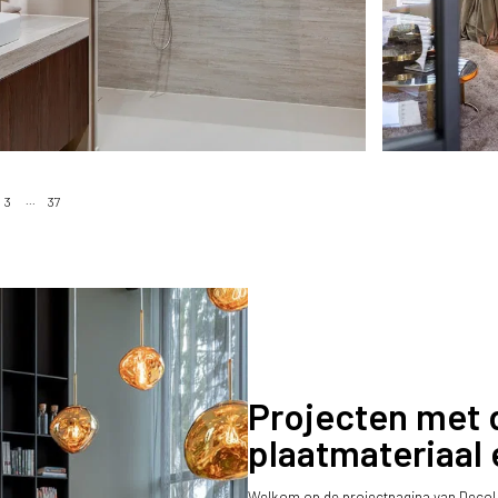
3
37
...
Projecten met 
plaatmateriaal 
Welkom op de projectpagina van DecoLe