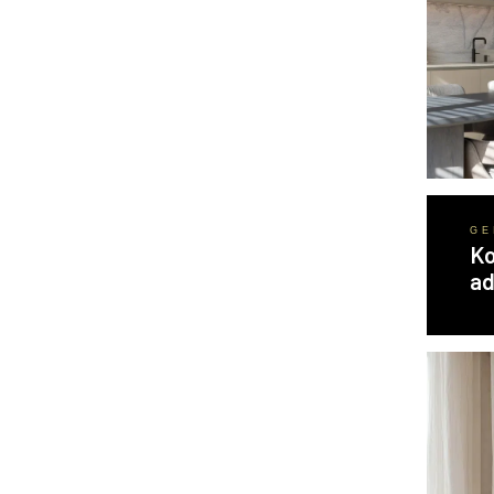
GE
Ko
ad