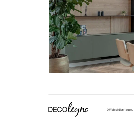
Officieel distributeu
Voornaam
Achternaam