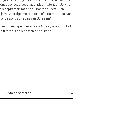
 onze collectie decoratief plaatmateriaal. Je vindt
en slaapkamer, maar ook kantoor-, retail- en
ijn vervaardigd met decoratief plaatmateriaal van
e of de solid surfaces van Durasein®.
omen op een specifieke Look & Feel, zoals Hout of
g filteren, zoals Kasten of Keukens.
Stalen bestellen