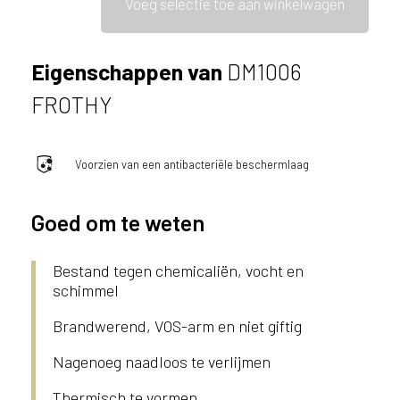
Voeg selectie toe aan winkelwagen
l
a
n
Eigenschappen van
DM1006
d
o
FROTHY
f
B
e
Voorzien van een antibacteriële beschermlaag
l
g
i
Goed om te weten
ë
?
Bestand tegen chemicaliën, vocht en
schimmel
Brandwerend, VOS-arm en niet giftig
Nagenoeg naadloos te verlijmen
Thermisch te vormen