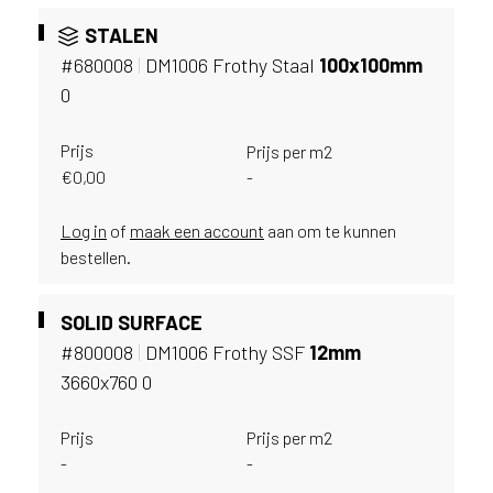
v
i
STALEN
c
#680008
|
DM1006 Frothy Staal
100x100mm
e
0
r
a
Prijs
Prijs per m2
d
€
0,00
-
e
n
w
Log in
of
maak een account
aan om te kunnen
i
bestellen.
j
j
SOLID SURFACE
e
a
#800008
|
DM1006 Frothy SSF
12mm
a
3660x760 0
n
d
Prijs
Prijs per m2
e
-
-
D