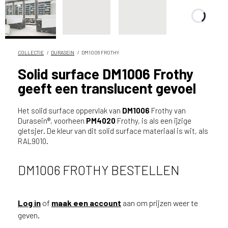
n
?
V
o
o
COLLECTIE
DURASEIN
DM1006 FROTHY
r
Solid surface DM1006 Frothy
e
geeft een translucent gevoel
e
n
o
Het solid surface oppervlak van
DM1006
Frothy van
p
Durasein®, voorheen
PM4020
Frothy, is als een ijzige
gletsjer. De kleur van dit solid surface materiaal is wit, als
t
RAL9010.
i
m
a
DM1006 FROTHY BESTELLEN
l
e
s
Log in
of
maak een account
aan om prijzen weer te
e
geven.
r