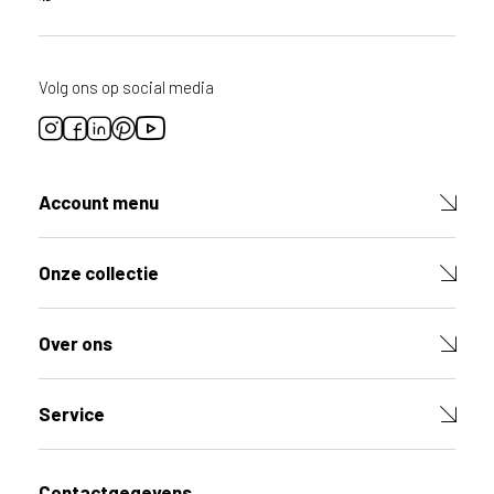
o
r
d
i
Volg ons op social media
t
p
r
o
d
Account menu
u
c
t
Onze collectie
V
u
l
Over ons
d
e
v
e
Service
l
d
e
Contactgegevens
n