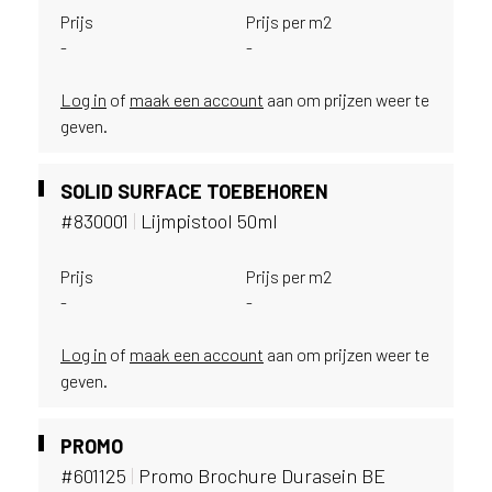
u
Prijs
Prijs per m2
i
-
-
k
e
Log in
of
maak een account
aan om prijzen weer te
n
geven.
v
a
n
SOLID SURFACE TOEBEHOREN
h
#830001
|
Lijmpistool 50ml
e
t
Prijs
Prijs per m2
l
-
-
a
n
d
Log in
of
maak een account
aan om prijzen weer te
w
geven.
a
a
PROMO
r
#601125
|
Promo Brochure Durasein BE
j