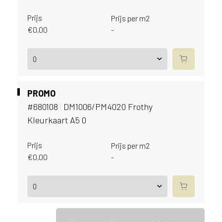
i
j
Prijs
Prijs per m2
g
€
0,00
-
e
v
e
s
t
i
PROMO
g
#680108
|
DM1006/PM4020 Frothy
d
Kleurkaart A5 0
b
e
n
Prijs
Prijs per m2
t
€
0,00
-
.
N
e
d
e
r