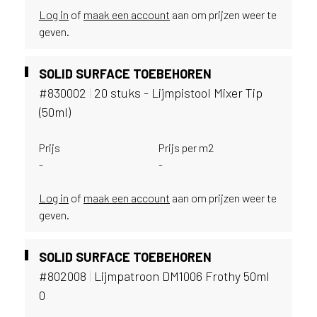
e
Log in
of
maak een account
aan om prijzen weer te
c
o
geven.
L
e
SOLID SURFACE TOEBEHOREN
g
#830002
|
20 stuks - Lijmpistool Mixer Tip
n
o
(50ml)
w
e
Prijs
Prijs per m2
b
-
-
s
i
Log in
of
maak een account
aan om prijzen weer te
t
geven.
e
t
e
SOLID SURFACE TOEBEHOREN
g
#802008
|
Lijmpatroon DM1006 Frothy 50ml
e
0
b
r