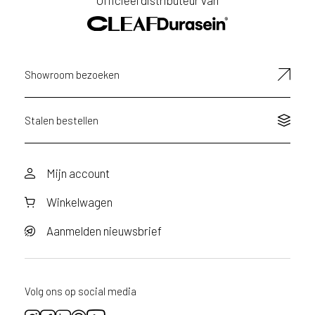
Officieel distributeur van
u
E-
i
mailadres
k
e
n
Showroom bezoeken
v
a
n
Stalen bestellen
h
e
t
Mijn account
l
a
Winkelwagen
n
d
Aanmelden nieuwsbrief
w
a
a
r
Volg ons op social media
j