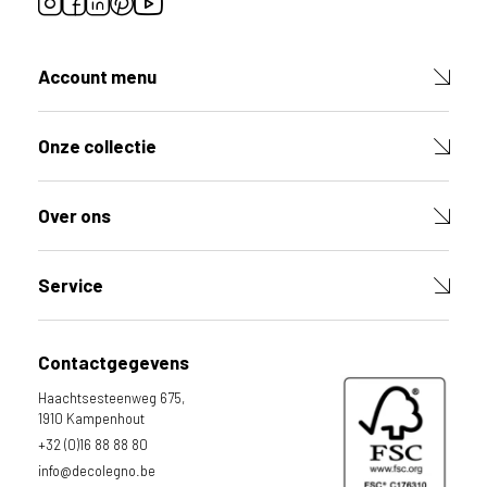
i
j
g
Account menu
e
v
e
Onze collectie
s
t
i
Over ons
g
d
b
Service
e
n
t
Contactgegevens
.
N
Haachtsesteenweg 675,
e
1910 Kampenhout
d
+32 (0)16 88 88 80
e
info@decolegno.be
r