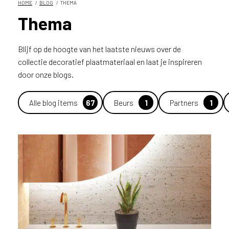
HOME
BLOG
THEMA
n
Thema
?
V
o
Blijf op de hoogte van het laatste nieuws over de
o
collectie decoratief plaatmateriaal en laat je inspireren
r
door onze blogs.
e
e
n
Alle blog items
67
Beurs
1
Partners
1
o
p
t
i
m
a
l
e
s
e
r