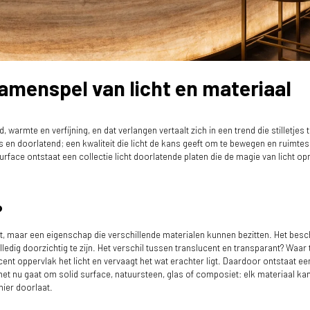
amenspel van licht en materiaal
armte en verfijning, en dat verlangen vertaalt zich in een trend die stilletjes t
 en doorlatend; een kwaliteit die licht de kans geeft om te bewegen en ruimtes s
urface ontstaat een collectie licht doorlatende platen die de magie van licht op
?
t, maar een eigenschap die verschillende materialen kunnen bezitten. Het besch
lledig doorzichtig te zijn. Het verschil tussen translucent en transparant? Waar
ucent oppervlak het licht en vervaagt het wat erachter ligt. Daardoor ontstaat een 
het nu gaat om solid surface, natuursteen, glas of composiet: elk materiaal kan 
ier doorlaat.