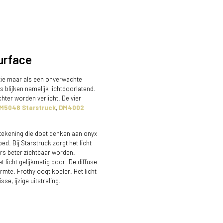
urface
ctie maar als een onverwachte
blijken namelijk lichtdoorlatend.
hter worden verlicht. De vier
M5048 Starstruck
,
DM4002
ekening die doet denken aan onyx
ed. Bij Starstruck zorgt het licht
ers beter zichtbaar worden.
 licht gelijkmatig door. De diffuse
rmte. Frothy oogt koeler. Het licht
se, ijzige uitstraling.