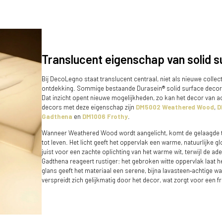
Translucent eigenschap van solid s
Bij DecoLegno staat translucent centraal, niet als nieuwe colle
ontdekking. Sommige bestaande Durasein® solid surface decors 
Dat inzicht opent nieuwe mogelijkheden, zo kan het decor van ac
decors met deze eigenschap zijn
DM5002 Weathered Wood
,
D
Gadthena
en
DM1006 Frothy
.
Wanneer Weathered Wood wordt aangelicht, komt de gelaagde t
tot leven. Het licht geeft het oppervlak een warme, natuurlijke glo
juist voor een zachte oplichting van het warme wit, terwijl de ad
Gadthena reageert rustiger: het gebroken witte oppervlak laat het
glans geeft het materiaal een serene, bijna lavasteen‑achtige wa
verspreidt zich gelijkmatig door het decor, wat zorgt voor een fris