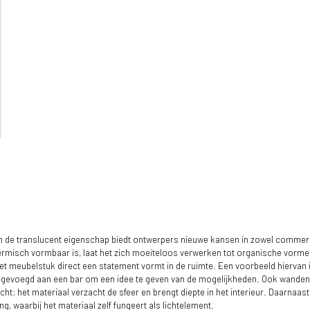
n de translucent eigenschap biedt ontwerpers nieuwe kansen in zowel commerc
hermisch vormbaar is, laat het zich moeiteloos verwerken tot organische vorm
et meubelstuk direct een statement vormt in de ruimte. Een voorbeeld hiervan 
gevoegd aan een bar om een idee te geven van de mogelijkheden. Ook wanden 
t; het materiaal verzacht de sfeer en brengt diepte in het interieur. Daarnaast 
g, waarbij het materiaal zelf fungeert als lichtelement.