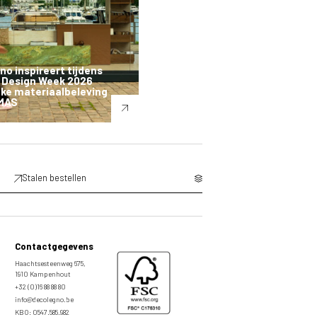
o inspireert tijdens
 Design Week 2026
ke materiaalbeleving
 MAS
Stalen bestellen
Contactgegevens
Haachtsesteenweg 675,
1910 Kampenhout
+32 (0)16 88 88 80
info@decolegno.be
KBO: 0547.585.982