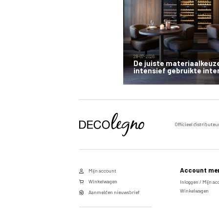
28-07-2026
De juiste materiaalkeuz
intensief gebruikte inte
Officieel distributeu
Voornaam
Achternaam
Account me
Mijn account
E-
Winkelwagen
Inloggen / Mijn a
Winkelwagen
mailadres
Aanmelden nieuwsbrief