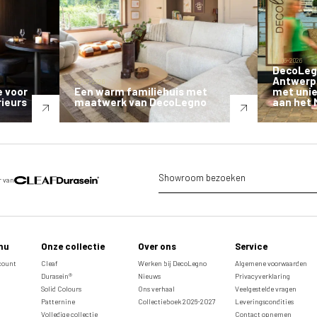
08-06-2026
DecoLegn
Antwerp
23-07-2026
e voor
Een warm familiehuis met
met unie
rieurs
maatwerk van DecoLegno
aan het
Showroom bezoeken
r van
nu
Onze collectie
Over ons
Service
ccount
Cleaf
Werken bij DecoLegno
Algemene voorwaarden
Durasein®
Nieuws
Privacyverklaring
Solid Colours
Ons verhaal
Veelgestelde vragen
Patternine
Collectieboek 2026-2027
Leveringscondities
Volledige collectie
Contact opnemen