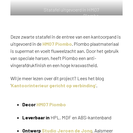
n
Statafel uitgevoerd in HM07
?
Piombo
V
o
o
Deze zwarte statafel in de entree van een kantoorpand is
r
uitgevoerd in de
HM07 Piombo
. Piombo plaatmateriaal
e
e
is supermat en voelt fluweelzacht aan. Door het gebruik
n
van speciale harsen, heeft Piombo een anti-
o
vingerafdrukfinish en een hoge krasvastheid.
p
t
Wil je meer lezen over dit project? Lees het blog
i
‘
Kantoorinterieur gericht op verbinding’
.
m
a
l
Decor
HM07 Piombo
e
s
Leverbaar in
HPL, MDF en ABS-kantenband
e
r
Ontwerp
Studio Jeroen de Jong
, Aalsmeer