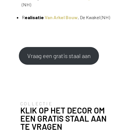
v
(NH)
i
c
R
ealisatie
Van Arkel Bouw
, De Kwakel (NH)
e
r
a
d
e
n
Vraag een gratis staal aan
w
i
j
j
e
a
a
COLLECTIE
n
KLIK OP HET DECOR OM
d
EEN GRATIS STAAL AAN
e
D
TE VRAGEN