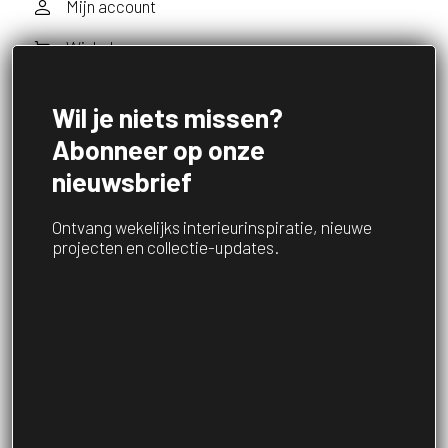
Mijn account
Winkelwagen
Aanmelden nieuwsbrief
Wil je niets missen?
Abonneer op onze
nieuwsbrief
Volg ons op social media
Ontvang wekelijks interieurinspiratie, nieuwe
projecten en collectie-updates.
Account menu
Onze collectie
Over ons