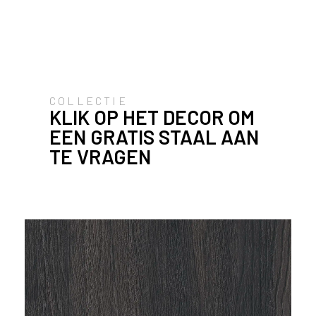
u
i
k
e
n
v
COLLECTIE
a
KLIK OP HET DECOR OM
n
EEN GRATIS STAAL AAN
h
e
TE VRAGEN
t
l
a
n
d
w
a
a
r
j