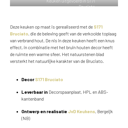
Keuken uitgevoerd in S171
n
Bruciato
?
V
o
Deze keuken op maat is gerealiseerd met de
S171
o
Bruciato
, die de beleving geeft van de verkoolde toplaag
r
van verbrand hout. De nis in deze keuken heeft een knus
e
effect, in combinatie met het bruin houten decor heeft
e
de ruimte een warme sfeer. Het natuurstenen blad
n
versterkt het natuurlijke karakter van de Bruciato.
o
p
t
Decor
S171 Bruciato
i
m
Leverbaar in
Decorspaanplaat, HPL en ABS-
a
kantenband
l
e
Ontwerp en realisatie
JvD Keukens
, Bergeijk
s
e
(NB)
r