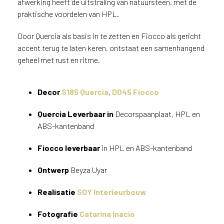
afwerking heeft de uitstraling van natuursteen, met de
v
praktische voordelen van HPL.
i
c
Door Quercia als basis in te zetten en Fiocco als gericht
e
accent terug te laten keren, ontstaat een samenhangend
r
a
geheel met rust en ritme.
d
e
Decor
S185 Quercia
,
D045 Fiocco
n
w
Quercia
Leverbaar in
Decorspaanplaat, HPL en
i
j
ABS-kantenband
j
e
Fiocco leverbaar
in HPL en ABS-kantenband
a
a
Ontwerp
Beyza Uyar
n
d
Realisatie
SOY Interieurbouw
e
D
Fotografie
Catarina Inacio