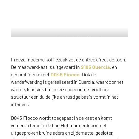
n
?
V
o
o
Maatwerk in koffiezaak
r
uitgevoerd in warm eikendecor in
e
combinatie met karaktervol
e
marmerdecor.
In deze moderne koffiezaak zet de entree direct de toon.
n
o
De maatwerkkast is uitgevoerd in
S185 Quercia
, en
p
gecombineerd met
D045 Fiocco
. Ook de
t
wandafwerking is gerealiseerd in Quercia, waardoor het
i
warme, klassiek bruine eikendecor met voelbare
m
structuur een duidelijke en rustige basis vormt in het
a
interieur.
l
e
D045 Fiocco wordt toegepast in de kast en komt
s
verderop terug in de bar. Het marmerdecor met
e
uitgesproken bruine aders en zijdematte, gesloten
r