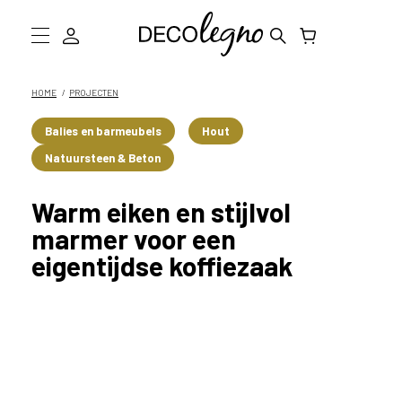
W
a
a
Collectie
HOME
PROJECTEN
r
m
Inspiratie
Balies en barmeubels
Hout
o
Natuursteen & Beton
g
Informatie
e
n
D
Warm eiken en stijlvol
w
marmer voor een
e
Showroom bezoeken
eigentijdse koffiezaak
j
o
Stalen bestellen
u
h
e
l
p
e