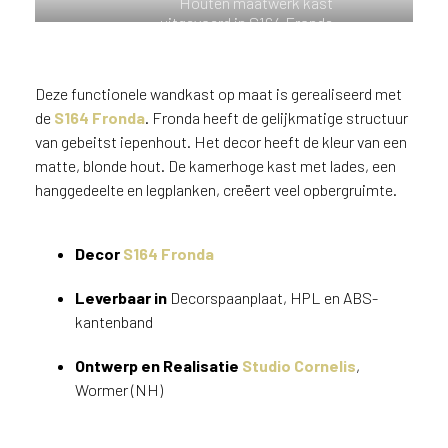
Houten maatwerk kast
n
uitgevoerd in S164 Fronda
?
V
o
Deze functionele wandkast op maat is gerealiseerd met
o
de
S164 Fronda
. Fronda heeft de gelijkmatige structuur
r
van gebeitst iepenhout. Het decor heeft de kleur van een
e
matte, blonde hout. De kamerhoge kast met lades, een
e
hanggedeelte en legplanken, creëert veel opbergruimte.
n
o
p
Decor
S164 Fronda
t
i
Leverbaar in
Decorspaanplaat, HPL en ABS-
m
kantenband
a
l
Ontwerp en Realisatie
Studio Cornelis
,
e
Wormer (NH)
s
e
r