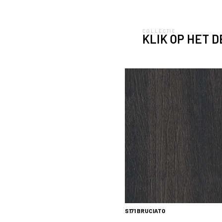
COLLECTIE
KLIK OP HET 
Wandbank uitgevoerd in S171 Brucia
S171
BRUCIATO