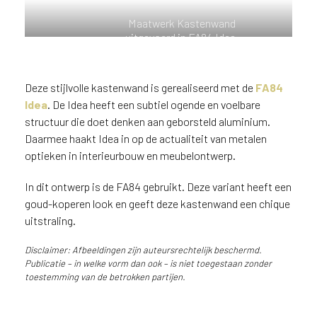
n
Maatwerk Kastenwand
?
uitgevoerd in FA84 Idea
V
o
o
Deze stijlvolle kastenwand is gerealiseerd met de
FA84
r
Idea
. De Idea heeft een subtiel ogende en voelbare
e
e
structuur die doet denken aan geborsteld aluminium.
n
Daarmee haakt Idea in op de actualiteit van metalen
o
optieken in interieurbouw en meubelontwerp.
p
t
In dit ontwerp is de FA84 gebruikt. Deze variant heeft een
i
goud-koperen look en geeft deze kastenwand een chique
m
uitstraling.
a
l
Disclaimer: Afbeeldingen zijn auteursrechtelijk beschermd.
e
Publicatie – in welke vorm dan ook – is niet toegestaan zonder
s
toestemming van de betrokken partijen.
e
r