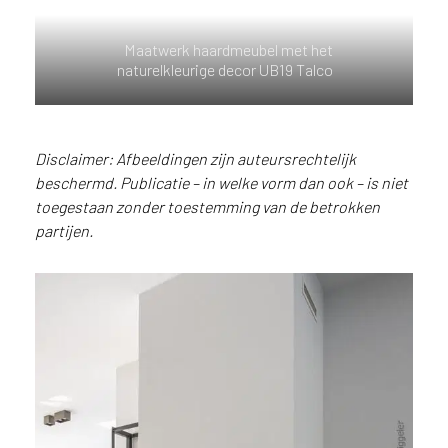
e
c
o
Maatwerk haardmeubel met het
L
naturelkleurige decor UB19 Talco
e
g
n
o
Disclaimer: Afbeeldingen zijn auteursrechtelijk
w
beschermd. Publicatie – in welke vorm dan ook – is niet
e
toegestaan zonder toestemming van de betrokken
b
partijen.
s
i
t
e
t
e
g
e
b
r