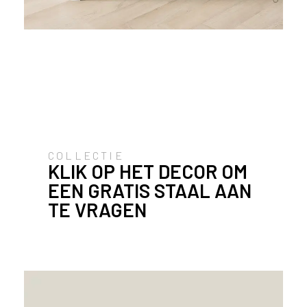
l
a
n
d
o
f
B
e
l
Maatwerk haardmeubel met het
g
COLLECTIE
naturelkleurige decor UB19 Talco
i
KLIK OP HET DECOR OM
ë
EEN GRATIS STAAL AAN
?
TE VRAGEN