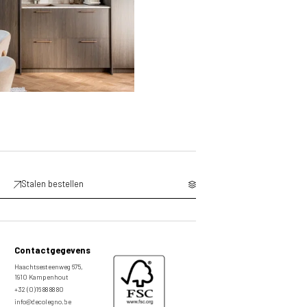
Stalen bestellen
Contactgegevens
Haachtsesteenweg 675,
1910 Kampenhout
+32 (0)16 88 88 80
info@decolegno.be