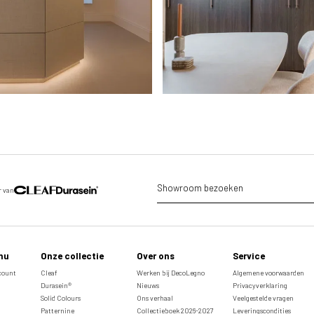
Showroom bezoeken
r van
nu
Onze collectie
Over ons
Service
ccount
Cleaf
Werken bij DecoLegno
Algemene voorwaarden
Durasein®
Nieuws
Privacyverklaring
Solid Colours
Ons verhaal
Veelgestelde vragen
Patternine
Collectieboek 2026-2027
Leveringscondities