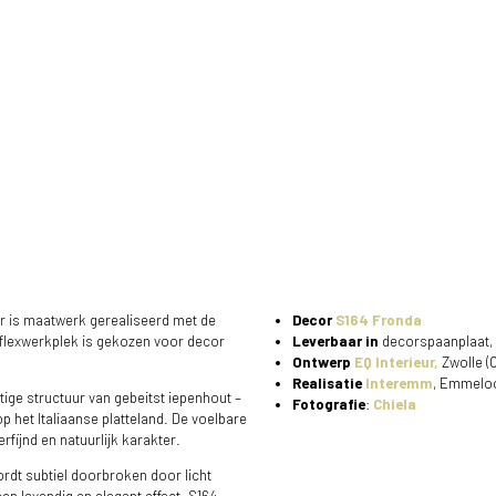
r is maatwerk gerealiseerd met de
Decor
S164 Fronda
 flexwerkplek is gekozen voor decor
Leverbaar in
decorspaanplaat,
Ontwerp
EQ Interieur,
Zwolle (
Realisatie
Interemm
, Emmeloo
tige structuur van gebeitst iepenhout –
Fotografie
:
Chiela
 het Italiaanse platteland. De voelbare
rfijnd en natuurlijk karakter.
rdt subtiel doorbroken door licht