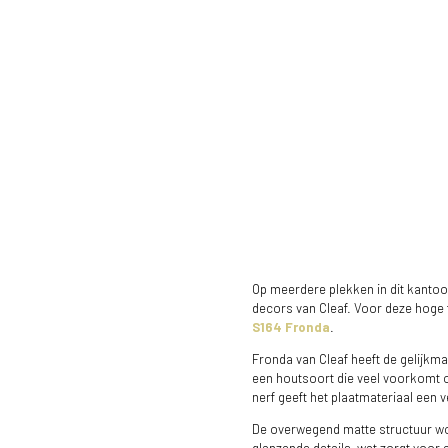
Op meerdere plekken in dit kantoo
decors van Cleaf. Voor deze hoge
S164 Fronda
.
Fronda van Cleaf heeft de gelijkma
een houtsoort die veel voorkomt op
nerf geeft het plaatmateriaal een ve
De overwegend matte structuur wo