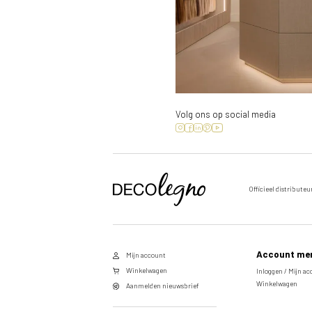
Volg ons op social media
Officieel distributeu
Voornaam
Achternaam
Account me
Mijn account
E-
Winkelwagen
Inloggen / Mijn a
Winkelwagen
mailadres
Aanmelden nieuwsbrief