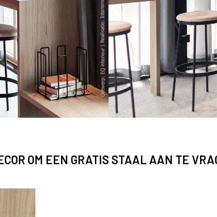
DECOR OM EEN GRATIS STAAL AAN TE VR
ronda
Hoge werktafel in de blonde S164 Fronda