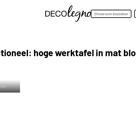
Showroom bezoeken
nctioneel: hoge werktafel in mat b
ronda