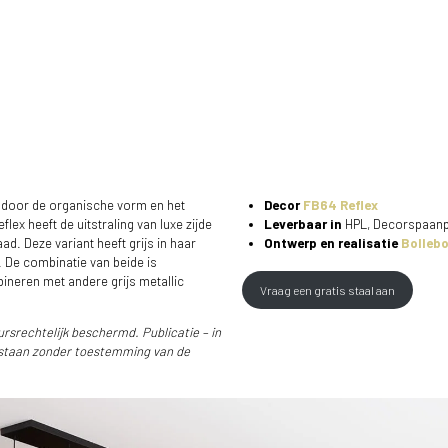
 door de organische vorm en het
Decor
FB64 Reflex
eflex heeft de uitstraling van luxe zijde
Leverbaar in
HPL, Decorspaanp
ad. Deze variant heeft grijs in haar
Ontwerp en realisatie
Bolleb
n. De combinatie van beide is
ineren met andere grijs metallic
Vraag een gratis staal aan
ursrechtelijk beschermd. Publicatie – in
estaan zonder toestemming van de