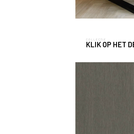
COLLECTIE
KLIK OP HET 
Keuken uitgevoerd in FB64 Reflex