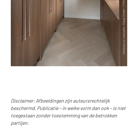
i
j
g
e
v
e
s
t
i
g
d
b
e
n
t
Disclaimer: Afbeeldingen zijn auteursrechtelijk
.
beschermd. Publicatie – in welke vorm dan ook – is niet
N
toegestaan zonder toestemming van de betrokken
e
partijen.
d
Hoge kasten met
e
wandafwerking in S185 Quercia,
r