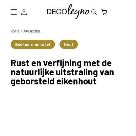
W
a
a
Collectie
HOME
PROJECTEN
r
m
Inspiratie
Badkamer en toilet
Hout
o
g
Informatie
Rust en verfijning met de
e
n
D
natuurlijke uitstraling van
w
geborsteld eikenhout
e
Showroom bezoeken
j
o
Stalen bestellen
u
h
e
l
p
e