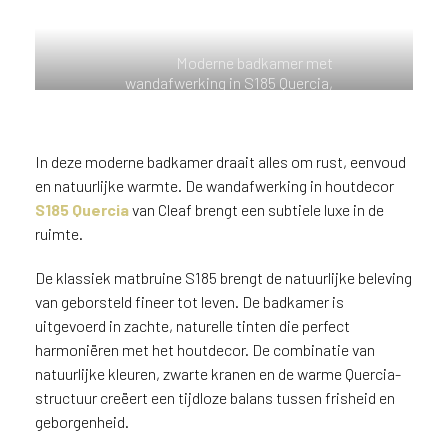
n
?
V
Moderne badkamer met
o
wandafwerking in S185 Quercia,
klassiek bruin eikenhoutdecor.
o
r
e
In deze moderne badkamer draait alles om rust, eenvoud
e
en natuurlijke warmte. De wandafwerking in houtdecor
n
S185 Quercia
van Cleaf brengt een subtiele luxe in de
o
ruimte.
p
t
De klassiek matbruine S185 brengt de natuurlijke beleving
i
van geborsteld fineer tot leven. De badkamer is
m
a
uitgevoerd in zachte, naturelle tinten die perfect
l
harmoniëren met het houtdecor. De combinatie van
e
natuurlijke kleuren, zwarte kranen en de warme Quercia-
s
structuur creëert een tijdloze balans tussen frisheid en
e
geborgenheid.
r