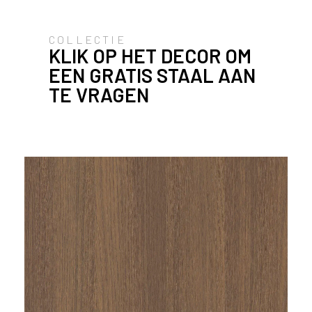
klassiek bruin eikenhoutdecor.
l
a
COLLECTIE
n
KLIK OP HET DECOR OM
d
EEN GRATIS STAAL AAN
o
TE VRAGEN
f
B
e
l
g
i
ë
?