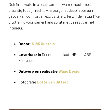
v
Ook in de walk-in closet komt de warme houtstructuur
i
prachtig tot zijn recht. Hier zorgt het decor voor een
c
gevoel van comfort en exclusiviteit, terwijl de natuurlijke
e
uitstraling voor samenhang zorgt met de rest van het
r
interieur.
a
d
e
Decor
:
S185 Quercia
n
w
Leverbaar in
Decorspaanplaat, HPL en ABS-
i
kantenband
j
j
Ontwerp en realisatie
Waag Design
e
a
Fotografie
Lotte van Uittert
a
n
d
e
D