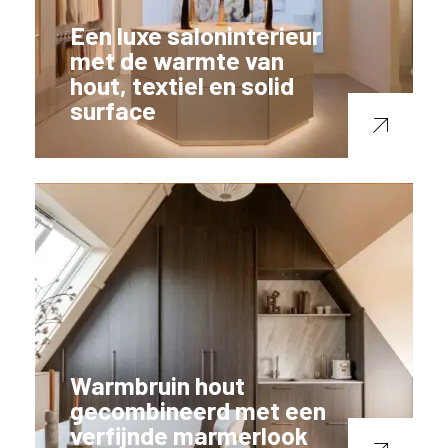
Een luxe saloninterieur
met de warmte van
hout, textiel en solid
surface
Warmbruin hout
gecombineerd met een
verfijnde marmerlook