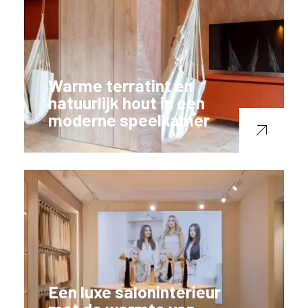
Warme terratint en
natuurlijk hout in een
moderne speelkamer
Een luxe saloninterieur