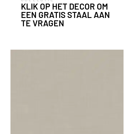
i
KLIK OP HET DECOR OM
j
EEN GRATIS STAAL AAN
g
TE VRAGEN
e
v
e
s
t
i
g
d
b
e
n
t
.
N
e
d
e
r