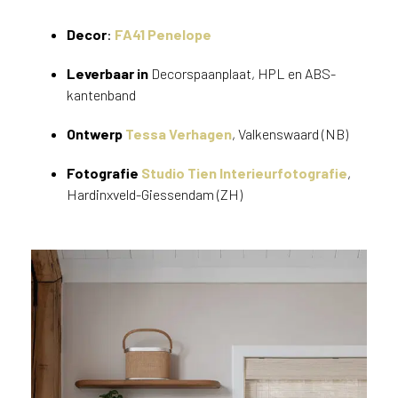
v
i
Decor
:
FA41 Penelope
c
e
Leverbaar in
Decorspaanplaat, HPL en ABS-
r
kantenband
a
d
Ontwerp
Tessa Verhagen
, Valkenswaard (NB)
e
n
Fotografie
Studio Tien Interieurfotografie
,
w
Hardinxveld-Giessendam (ZH)
i
j
j
e
a
a
n
d
e
D