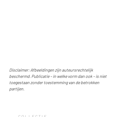
u
i
k
e
Keuken in parelmoer FA41
n
Penelope met linnen uitstraling
v
a
n
h
e
t
l
Disclaimer: Afbeeldingen zijn auteursrechtelijk
a
beschermd. Publicatie – in welke vorm dan ook – is niet
n
toegestaan zonder toestemming van de betrokken
d
Keuken in parelmoer FA41
partijen.
w
Penelope met linnen uitstraling
a
a
r
j
COLLECTIE