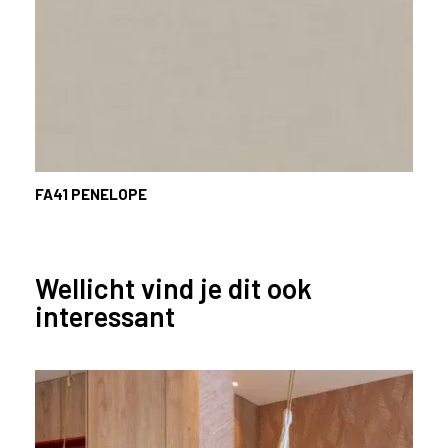
l
a
n
d
o
f
B
e
FA41
PENELOPE
l
g
i
ë
Wellicht vind je dit ook
?
interessant