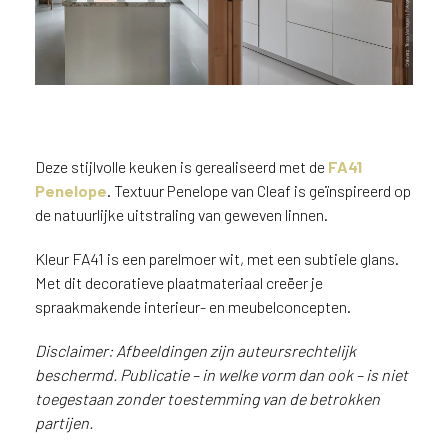
n
?
V
o
o
r
e
Deze stijlvolle keuken is gerealiseerd met de
FA41
e
Penelope
. Textuur Penelope van Cleaf is geïnspireerd op
n
o
de natuurlijke uitstraling van geweven linnen.
p
Keuken in parelmoer FA41
t
Kleur FA41 is een parelmoer wit, met een subtiele glans.
Penelope met linnen uitstraling
i
Met dit decoratieve plaatmateriaal creëer je
m
spraakmakende interieur- en meubelconcepten.
a
l
Disclaimer: Afbeeldingen zijn auteursrechtelijk
e
beschermd. Publicatie – in welke vorm dan ook – is niet
s
toegestaan zonder toestemming van de betrokken
e
partijen.
r