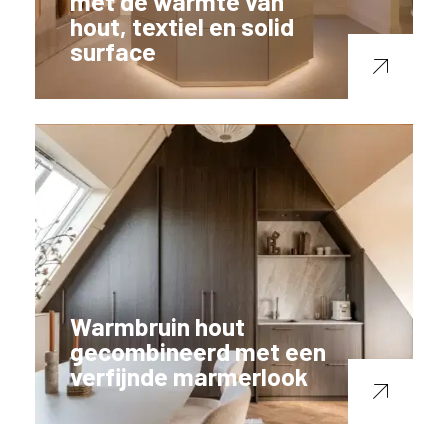
met de warmte van
hout, textiel en solid
surface
Warmbruin hout
gecombineerd met een
verfijnde marmerlook