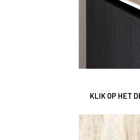
COLLECTIE
KLIK OP HET 
Keuken met fronten in do
werkblad DM5002 Weathe