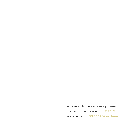
In deze stijlvolle keuken zijn tw
fronten zijn uitgevoerd in
S176 Co
surface decor
DM5002 Weather