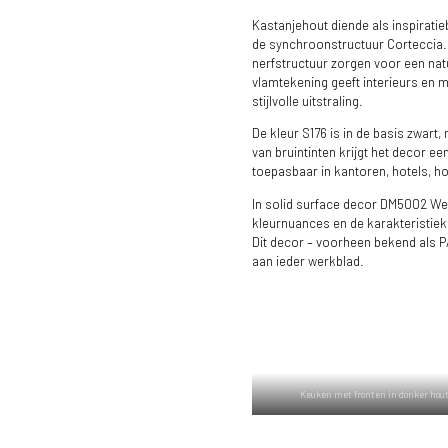
Kastanjehout diende als inspiratie
de synchroonstructuur Corteccia. 
nerfstructuur zorgen voor een nat
vlamtekening geeft interieurs en 
stijlvolle uitstraling.
De kleur S176 is in de basis zwart
van bruintinten krijgt het decor ee
toepasbaar in kantoren, hotels, hor
In solid surface decor DM5002 W
kleurnuances en de karakteristieke
Dit decor – voorheen bekend als P
aan ieder werkblad.
Keuken met fronten in donker hout