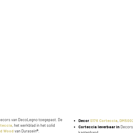
ee decors van DecoLegno toegepast. De
Decor
S176 Corteccia
,
DM5002
rteccia
, het werkblad in het solid
Corteccia leverbaar in
Decorsp
ed Wood
van Durasein®.
kantenband