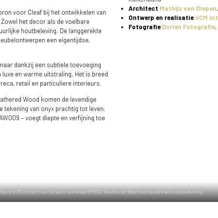
Architect
Mathijs van Diepen
bron voor Cleaf bij het ontwikkelen van
Ontwerp en realisatie
VCM In
Zowel het decor als de voelbare
Fotografie
Dorien Fotografie
,
uurlijke houtbeleving. De langgerekte
meubelontwerpen een eigentijdse,
, maar dankzij een subtiele toevoeging
n luxe en warme uitstraling. Het is breed
eca, retail en particuliere interieurs.
eathered Wood komen de levendige
 tekening van onyx prachtig tot leven.
AW009 – voegt diepte en verfijning toe
decor S176 Corteccia en Durasein werkblad DM5002 Weathered Wood met karaktervolle onyxtekening