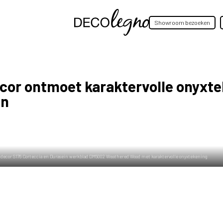
Showroom bezoeken
cor ontmoet karaktervolle onyxte
en
decor S176 Corteccia en Durasein werkblad DM5002 Weathered Wood met karaktervolle onyxtekening