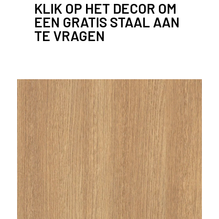
KLIK OP HET DECOR OM
l
EEN GRATIS STAAL AAN
a
n
TE VRAGEN
d
o
f
B
e
l
g
i
ë
?