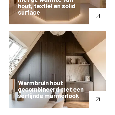
hout, textiel en solid
surface
Warmbruin hout
gecombineerd met een
verfijnde marmerlook