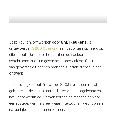
n
?
V
o
Keuken met eikenlook decor
o
S203 Quercia en een voelbare, op
r
geborsteld eiken geïnspireerde
e
structuur.
Deze keuken, ontworpen door
SKEI keukens
, is
e
uitgevoerd in
S203 Quercia
, een decor geïnspireerd op
n
eikenhout. De zachte houttint en de voelbare
o
synchroonstructuur geven het oppervlak de uitstraling
p
van geborsteld fineer en brengen subtiele diepte in het
t
i
ontwerp.
m
a
De natuurlijke houttint van de S203 vormt een mooi
l
geheel met de zachte aardetinten van de tegelwand en
e
het lichte werkblad. Samen zorgen de materialen voor
s
een rustige, warme sfeer waarin textuur en kleur op een
e
natuurlijke manier samenkomen.
r