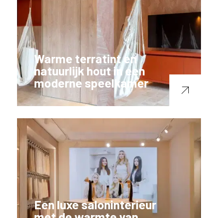
Warme terratint en
natuurlijk hout in een
moderne speelkamer
Een luxe saloninterieur
met de warmte van