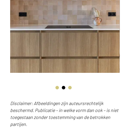
e
c
o
L
e
g
n
o
w
e
b
s
i
t
e
t
e
Disclaimer: Afbeeldingen zijn auteursrechtelijk
g
beschermd. Publicatie – in welke vorm dan ook – is niet
e
toegestaan zonder toestemming van de betrokken
b
partijen.
r