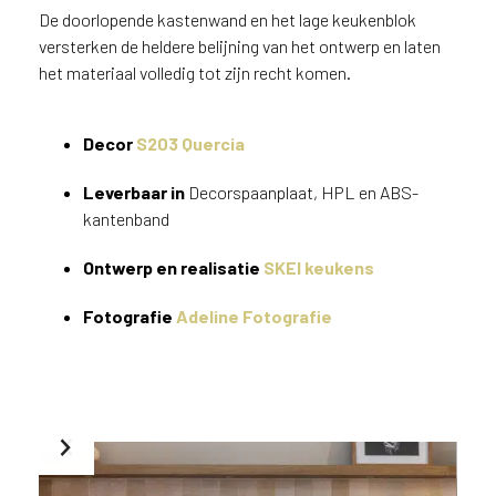
v
De doorlopende kastenwand en het lage keukenblok
i
versterken de heldere belijning van het ontwerp en laten
c
het materiaal volledig tot zijn recht komen.
e
r
a
Decor
S203 Quercia
d
e
Leverbaar in
Decorspaanplaat, HPL en ABS-
n
kantenband
w
i
Ontwerp en realisatie
SKEI keukens
j
j
Fotografie
Adeline Fotografie
e
a
a
n
d
e
D