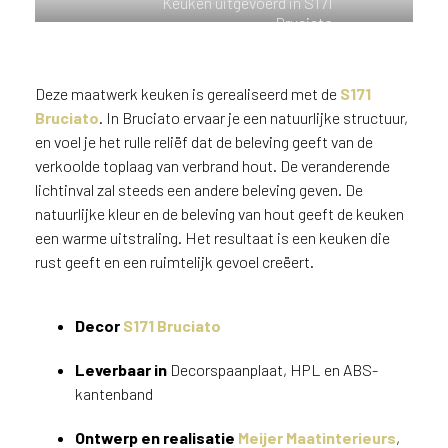
Keuken uitgevoerd in S171
n
Bruciato
?
V
o
Deze maatwerk keuken is gerealiseerd met de
S171
o
Bruciato
. In Bruciato ervaar je een natuurlijke structuur,
r
en voel je het rulle reliëf dat de beleving geeft van de
e
verkoolde toplaag van verbrand hout. De veranderende
e
lichtinval zal steeds een andere beleving geven. De
n
natuurlijke kleur en de beleving van hout geeft de keuken
o
p
een warme uitstraling. Het resultaat is een keuken die
t
rust geeft en een ruimtelijk gevoel creëert.
i
m
a
Decor
S171 Bruciato
l
e
Leverbaar in
Decorspaanplaat, HPL en ABS-
s
kantenband
e
r
Ontwerp en realisatie
Meijer Maatinterieurs
,