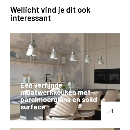
l
Wellicht vind je dit ook
a
interessant
n
d
o
f
B
e
l
g
i
ë
?
Een verfijnde
maatwerkkeuken met
parelmoerglans en solid
surface