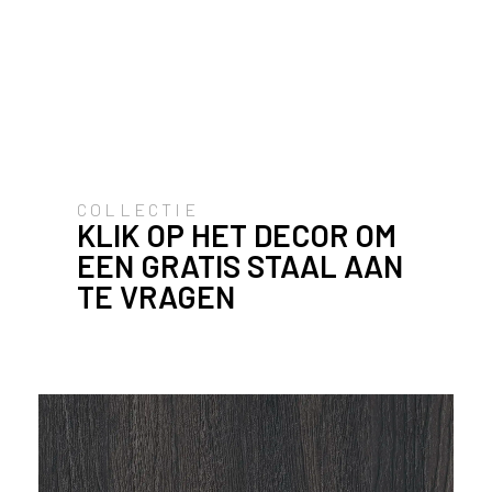
u
i
k
e
n
v
a
n
COLLECTIE
h
KLIK OP HET DECOR OM
e
EEN GRATIS STAAL AAN
t
l
TE VRAGEN
a
n
d
w
a
a
r
j