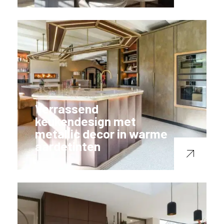
Verrassend
keukendesign met
metallic decor in warme
aardetinten