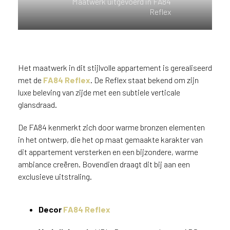
Maatwerk uitgevoerd in FA84
n
Reflex
?
V
o
o
r
Het maatwerk in dit stijlvolle appartement is gerealiseerd
e
met de
FA84 Reflex
. De Reflex staat bekend om zijn
e
luxe beleving van zijde met een subtiele verticale
n
glansdraad.
o
p
De FA84 kenmerkt zich door warme bronzen elementen
t
in het ontwerp, die het op maat gemaakte karakter van
i
dit appartement versterken en een bijzondere, warme
m
ambiance creëren. Bovendien draagt dit bij aan een
a
exclusieve uitstraling.
l
e
s
Decor
FA84 Reflex
e
r