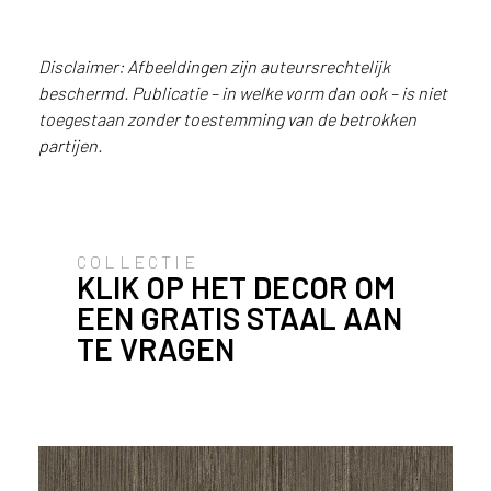
i
j
g
Disclaimer: Afbeeldingen zijn auteursrechtelijk
e
beschermd. Publicatie – in welke vorm dan ook – is niet
v
toegestaan zonder toestemming van de betrokken
e
Maatwerk uitgevoerd in FA84
partijen.
Reflex
s
t
i
g
d
COLLECTIE
b
KLIK OP HET DECOR OM
e
EEN GRATIS STAAL AAN
n
TE VRAGEN
t
.
N
e
d
e
r