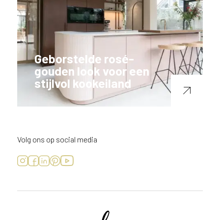
Geborstelde rosé-
gouden look voor een
stijlvol kookeiland
Volg ons op social media
Voornaam