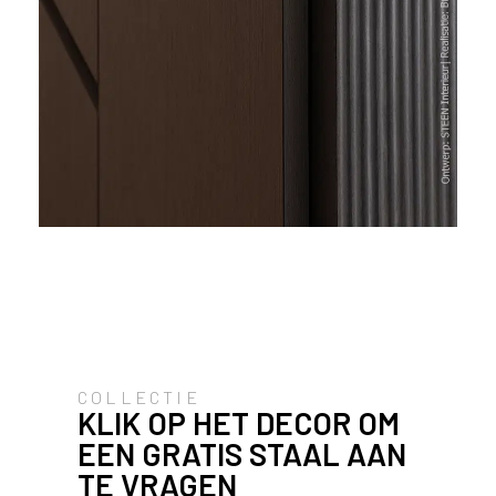
l
a
n
d
o
f
B
e
l
g
i
ë
?
COLLECTIE
KLIK OP HET DECOR OM
Detailfoto van kookeiland in
metallic decor FA84 Reflex
EEN GRATIS STAAL AAN
TE VRAGEN