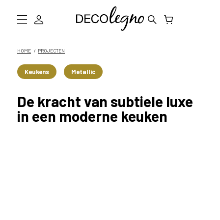
W
a
a
Collectie
HOME
PROJECTEN
r
m
Inspiratie
Keukens
Metallic
o
g
Informatie
De kracht van subtiele luxe
e
n
D
in een moderne keuken
w
e
Showroom bezoeken
j
o
Stalen bestellen
u
h
e
l
p
e