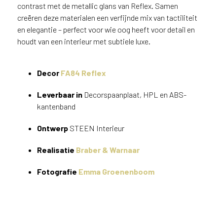
v
contrast met de metallic glans van Reflex. Samen
i
creëren deze materialen een verfijnde mix van tactiliteit
c
en elegantie – perfect voor wie oog heeft voor detail en
e
houdt van een interieur met subtiele luxe.
r
a
d
Decor
FA84 Reflex
e
n
Leverbaar in
Decorspaanplaat, HPL en ABS-
w
kantenband
i
j
Ontwerp
STEEN Interieur
j
e
Realisatie
Braber & Warnaar
a
a
Fotografie
Emma Groenenboom
n
d
e
D