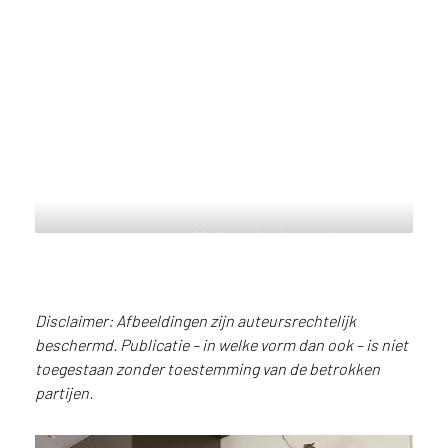
e
c
o
L
e
g
n
o
w
e
b
Moderne keuken met
s
kookeiland, uitgevoerd in
i
metallic decor FA84 Reflex met
t
subtiele zijdeglans
e
Disclaimer: Afbeeldingen zijn auteursrechtelijk
t
beschermd. Publicatie – in welke vorm dan ook – is niet
e
toegestaan zonder toestemming van de betrokken
g
partijen.
e
b
r