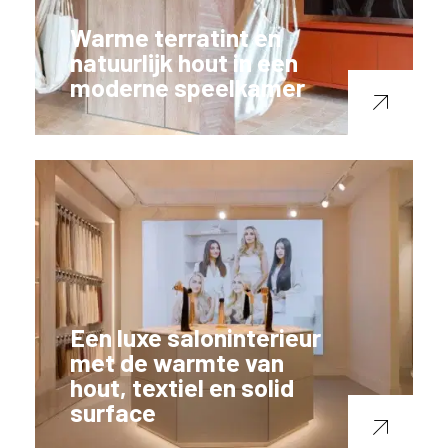
Warme terratint en
natuurlijk hout in een
moderne speelkamer
Een luxe saloninterieur
met de warmte van
hout, textiel en solid
surface