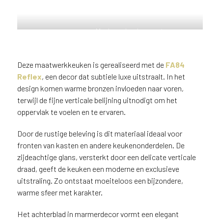
n
?
V
Moderne keuken met
o
kookeiland, uitgevoerd in
metallic decor FA84 Reflex met
o
subtiele zijdeglans
r
Deze maatwerkkeuken is gerealiseerd met de
FA84
e
Reflex
, een decor dat subtiele luxe uitstraalt. In het
e
design komen warme bronzen invloeden naar voren,
n
terwijl de fijne verticale belijning uitnodigt om het
o
oppervlak te voelen en te ervaren.
p
t
Door de rustige beleving is dit materiaal ideaal voor
i
fronten van kasten en andere keukenonderdelen. De
m
zijdeachtige glans, versterkt door een delicate verticale
a
draad, geeft de keuken een moderne en exclusieve
l
uitstraling. Zo ontstaat moeiteloos een bijzondere,
e
s
warme sfeer met karakter.
e
r
Het achterblad in marmerdecor vormt een elegant