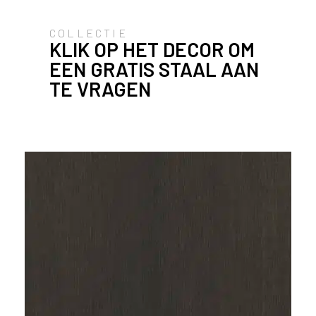
COLLECTIE
KLIK OP HET DECOR OM
EEN GRATIS STAAL AAN
TE VRAGEN
Maatwerk tv-meubel in S003
Spessart van Cleaf, een
donkerbruin eiken decor met
natuurlijke uitstraling