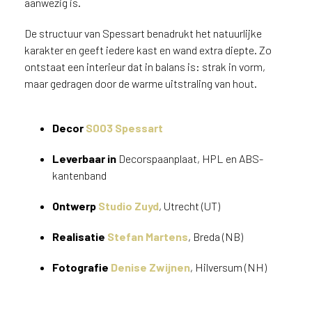
aanwezig is.
v
i
De structuur van Spessart benadrukt het natuurlijke
c
karakter en geeft iedere kast en wand extra diepte. Zo
e
ontstaat een interieur dat in balans is: strak in vorm,
r
a
maar gedragen door de warme uitstraling van hout.
d
e
Decor
S003 Spessart
n
w
Leverbaar in
Decorspaanplaat, HPL en ABS-
i
j
kantenband
j
e
Ontwerp
Studio Zuyd
, Utrecht (UT)
a
a
Realisatie
Stefan Martens
, Breda (NB)
n
d
Fotografie
Denise Zwijnen
, Hilversum (NH)
e
D