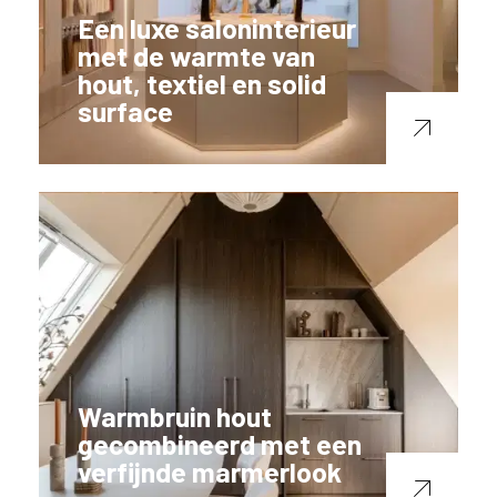
Een luxe saloninterieur
met de warmte van
hout, textiel en solid
surface
Warmbruin hout
gecombineerd met een
verfijnde marmerlook