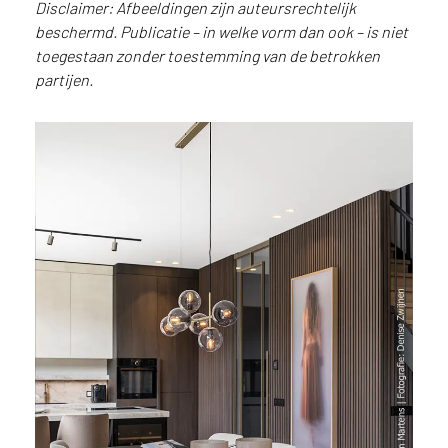
Disclaimer: Afbeeldingen zijn auteursrechtelijk
u
beschermd. Publicatie – in welke vorm dan ook – is niet
i
toegestaan zonder toestemming van de betrokken
k
partijen.
e
n
v
a
n
h
e
t
l
a
n
d
w
a
a
r
j