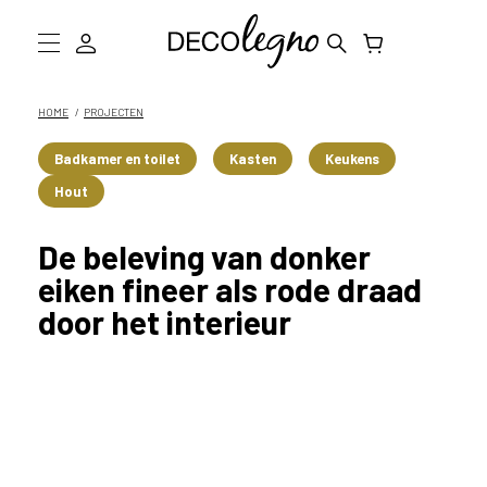
W
a
a
Collectie
HOME
PROJECTEN
r
m
Inspiratie
Badkamer en toilet
Kasten
Keukens
o
Hout
g
Informatie
e
n
D
De beleving van donker
w
eiken fineer als rode draad
e
Showroom bezoeken
door het interieur
j
o
Stalen bestellen
u
h
e
l
p
e