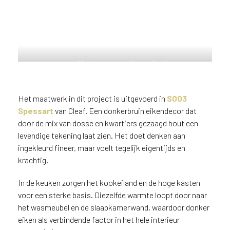
n
?
V
o
o
Maatwerk wandbekleding in
r
S003 Spessart van Cleaf, een
e
donkerbruin eiken decor met
e
natuurlijke uitstraling
Het maatwerk in dit project is uitgevoerd in
S003
n
o
Spessart
van Cleaf. Een donkerbruin eikendecor dat
p
door de mix van dosse en kwartiers gezaagd hout een
t
levendige tekening laat zien. Het doet denken aan
i
ingekleurd fineer, maar voelt tegelijk eigentijds en
m
krachtig.
a
l
In de keuken zorgen het kookeiland en de hoge kasten
e
voor een sterke basis. Diezelfde warmte loopt door naar
s
het wasmeubel en de slaapkamerwand, waardoor donker
e
eiken als verbindende factor in het hele interieur
r