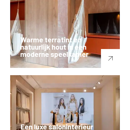
Warme terratint en
natuurlijk hout in een
moderne speelkamer
Een luxe saloninterieur