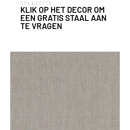
COLLECTIE
stoflook
l
KLIK OP HET DECOR OM
a
EEN GRATIS STAAL AAN
n
TE VRAGEN
d
o
f
B
e
l
g
i
ë
?