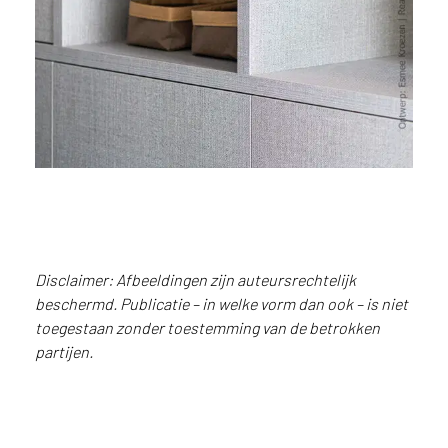
i
j
g
e
v
e
s
t
i
g
d
b
e
Disclaimer: Afbeeldingen zijn auteursrechtelijk
n
beschermd. Publicatie – in welke vorm dan ook – is niet
t
toegestaan zonder toestemming van de betrokken
.
partijen.
N
e
Detailfoto van maatwerk
d
vakkenkast in beige FC44 Nadir
e
met een warme geweven
r