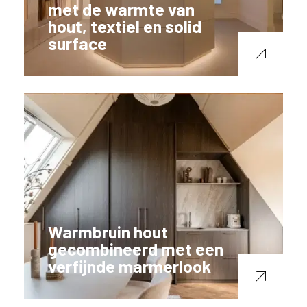
met de warmte van
hout, textiel en solid
surface
Warmbruin hout
gecombineerd met een
verfijnde marmerlook