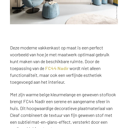
n
?
V
o
o
r
e
Deze moderne vakkenkast op maat is een perfect
e
voorbeeld van hoe je met maatwerk optimaal gebruik
n
o
kunt maken van de beschikbare ruimte. Door de
p
toepassing van de
FC44 Nadir
wordt niet alleen
t
functionaliteit, maar ook een verfijnde esthetiek
i
Maatwerk vakkenkast in beige
toegevoegd aan het interieur.
m
FC44 Nadir met een warme
a
geweven stoflook
Met zijn warme beige kleurmelange en geweven stoflook
l
brengt FC44 Nadir een serene en aangename sfeer in
e
huis. Dit hoogwaardige decoratieve plaatmateriaal van
s
Cleaf combineert de textuur van fijn geweven stof met
e
een subtiel mat-en-glans-effect, versterkt door een
r