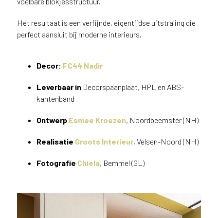
voelbare blokjesstructuur.
v
i
Het resultaat is een verfijnde, eigentijdse uitstraling die
c
perfect aansluit bij moderne interieurs.
e
r
a
Decor
:
FC44 Nadir
d
e
Leverbaar in
Decorspaanplaat, HPL en ABS-
n
kantenband
w
i
Ontwerp
Esmee Kroezen
, Noordbeemster (NH)
j
j
Realisatie
Groots Interieur
, Velsen-Noord (NH)
e
a
Fotografie
Chiela
, Bemmel (GL)
a
n
d
e
D