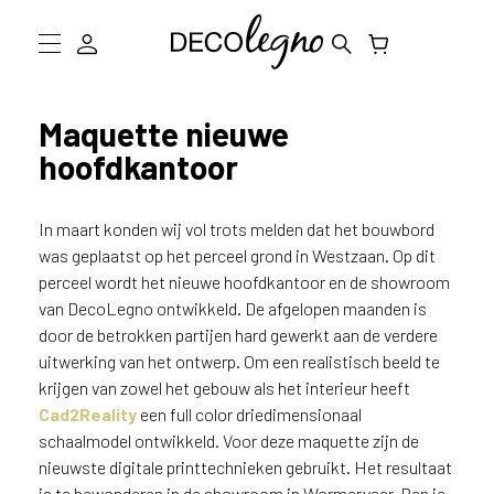
W
a
a
Collectie
r
Maquette nieuwe
m
hoofdkantoor
Inspiratie
o
g
Informatie
e
In maart konden wij vol trots melden dat het bouwbord
n
D
was geplaatst op het perceel grond in Westzaan. Op dit
w
perceel wordt het nieuwe hoofdkantoor en de showroom
e
Showroom bezoeken
van DecoLegno ontwikkeld. De afgelopen maanden is
j
door de betrokken partijen hard gewerkt aan de verdere
o
Stalen bestellen
uitwerking van het ontwerp. Om een realistisch beeld te
u
krijgen van zowel het gebouw als het interieur heeft
h
Cad2Reality
een full color driedimensionaal
e
l
schaalmodel ontwikkeld. Voor deze maquette zijn de
p
nieuwste digitale printtechnieken gebruikt. Het resultaat
e
is te bewonderen in de showroom in Wormerveer. Ben je