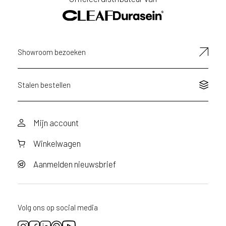
v
E-
i
mailadres
c
e
r
Showroom bezoeken
a
d
e
Stalen bestellen
n
w
i
Mijn account
j
j
Winkelwagen
e
a
Aanmelden nieuwsbrief
a
n
d
e
Volg ons op social media
D