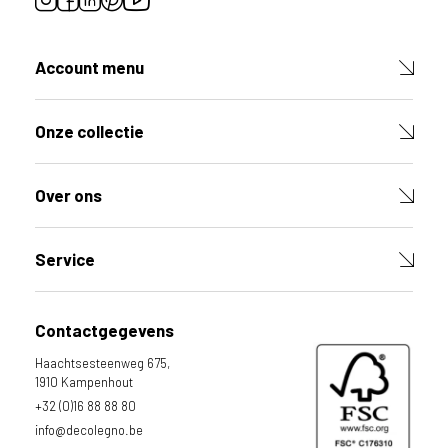
e
c
o
Account menu
L
e
g
Onze collectie
n
o
w
Over ons
e
b
s
Service
i
t
e
Contactgegevens
t
e
Haachtsesteenweg 675,
g
1910 Kampenhout
e
+32 (0)16 88 88 80
b
info@decolegno.be
r