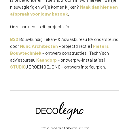
n
nieuwsgierig en wil je komen kijken?
Maak dan hier een
?
afspraak voor jouw bezoek
.
V
o
Onze partners is dit project zijn:
o
r
B22
Bouwkundig Teken- & Adviesbureau BV ondersteund
e
door
Nunc Architecten
– projectdirectie |
Pieters
e
Bouwtechniek
– ontwerp constructies | Technisch
n
adviesbureau
Kaandorp
– ontwerp w-installaties |
o
STUDIO
JEROENDEJONG – ontwerp interieurplan.
p
t
i
m
a
l
Voornaam
e
s
e
Achternaam
r
Officieel distributeur van