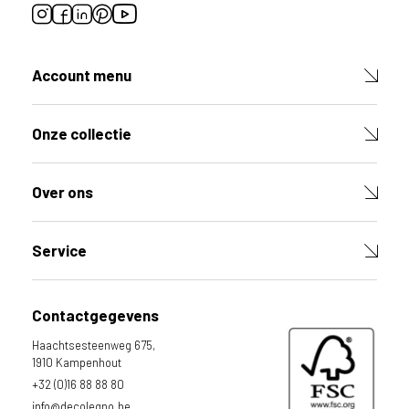
e
c
o
L
Account menu
e
g
n
Onze collectie
o
w
e
Over ons
b
s
i
Service
t
e
t
Contactgegevens
e
g
Haachtsesteenweg 675,
e
1910 Kampenhout
b
+32 (0)16 88 88 80
r
info@decolegno.be