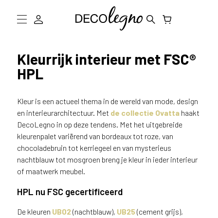
W
a
a
Collectie
r
Kleurrijk interieur met FSC®
m
HPL
Inspiratie
o
g
Informatie
e
Kleur is een actueel thema in de wereld van mode, design
n
D
en interieurarchitectuur. Met
de collectie Ovatta
haakt
w
DecoLegno in op deze tendens. Met het uitgebreide
e
Showroom bezoeken
kleurenpalet variërend van bordeaux tot roze, van
j
chocoladebruin tot kerriegeel en van mysterieus
o
Stalen bestellen
nachtblauw tot mosgroen breng je kleur in ieder interieur
u
of maatwerk meubel.
h
e
HPL nu FSC gecertificeerd
l
p
De kleuren
UB02
(nachtblauw),
UB25
(cement grijs),
e