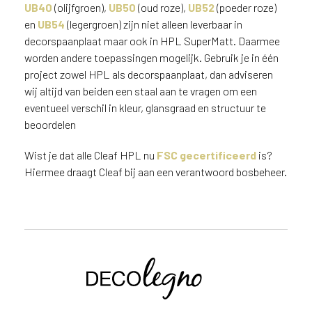
UB40
(olijfgroen),
UB50
(oud roze),
UB52
(poeder roze)
n
en
UB54
(legergroen) zijn niet alleen leverbaar in
?
decorspaanplaat maar ook in HPL SuperMatt. Daarmee
V
o
worden andere toepassingen mogelijk. Gebruik je in één
o
project zowel HPL als decorspaanplaat, dan adviseren
r
wij altijd van beiden een staal aan te vragen om een
e
eventueel verschil in kleur, glansgraad en structuur te
e
beoordelen
n
o
Wist je dat alle Cleaf HPL nu
FSC gecertificeerd
is?
p
Hiermee draagt Cleaf bij aan een verantwoord bosbeheer.
t
i
m
a
l
e
Voornaam
s
e
r
Achternaam