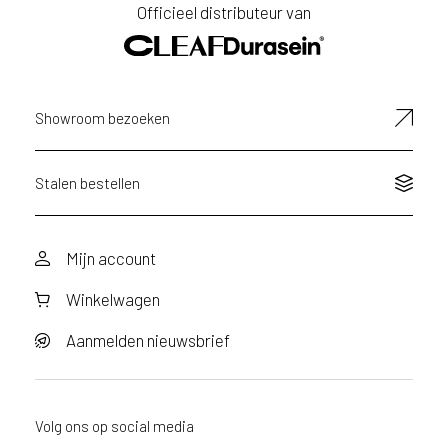
v
Officieel distributeur van
i
E-
c
mailadres
e
r
Showroom bezoeken
a
d
e
Stalen bestellen
n
w
i
j
Mijn account
j
e
Winkelwagen
a
a
Aanmelden nieuwsbrief
n
d
e
Volg ons op social media
D