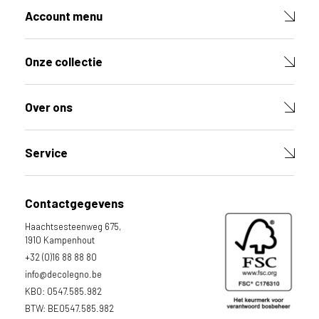
g
Account menu
e
b
r
Onze collectie
u
i
k
Over ons
e
n
v
Service
a
n
h
Contactgegevens
e
t
Haachtsesteenweg 675,
l
1910 Kampenhout
a
+32 (0)16 88 88 80
n
info@decolegno.be
d
KBO: 0547.585.982
w
BTW: BE0547.585.982
a