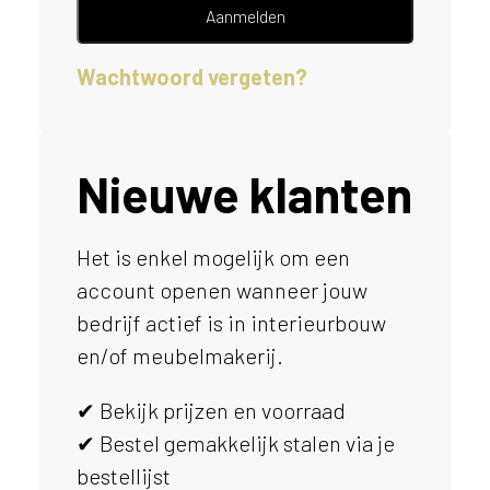
e
Aanmelden
l
p
Wachtwoord vergeten?
e
n
?
V
o
Nieuwe klanten
o
r
e
Het is enkel mogelijk om een
e
account openen wanneer jouw
n
o
bedrijf actief is in interieurbouw
p
en/of meubelmakerij.
t
i
✔ Bekijk prijzen en voorraad
m
a
✔ Bestel gemakkelijk stalen via je
l
bestellijst
e