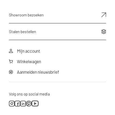
mailadres
d
e
D
Showroom bezoeken
e
c
o
Stalen bestellen
L
e
g
Mijn account
n
o
Winkelwagen
w
e
Aanmelden nieuwsbrief
b
s
i
t
Volg ons op social media
e
t
e