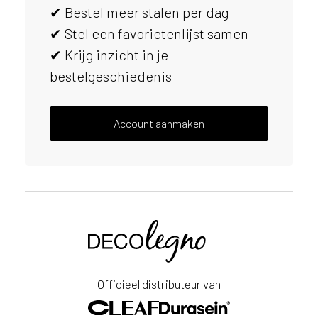
✔ Bestel meer stalen per dag
s
e
✔ Stel een favorietenlijst samen
r
✔ Krijg inzicht in je
v
bestelgeschiedenis
i
c
e
r
Account aanmaken
a
d
e
n
w
i
Voornaam
j
j
e
Achternaam
a
Officieel distributeur van
a
E-
n