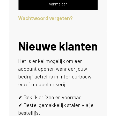
e
Aanmelden
l
p
Wachtwoord vergeten?
e
n
?
V
o
Nieuwe klanten
o
r
e
Het is enkel mogelijk om een
e
account openen wanneer jouw
n
o
bedrijf actief is in interieurbouw
p
en/of meubelmakerij.
t
i
✔ Bekijk prijzen en voorraad
m
a
✔ Bestel gemakkelijk stalen via je
l
bestellijst
e