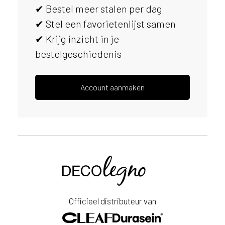
✔ Bestel meer stalen per dag
s
e
✔ Stel een favorietenlijst samen
r
✔ Krijg inzicht in je
v
bestelgeschiedenis
i
c
e
r
Account aanmaken
a
d
e
n
w
i
Voornaam
j
j
e
Achternaam
a
Officieel distributeur van
a
E-
n