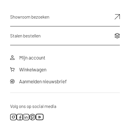
mailadres
d
e
D
Showroom bezoeken
e
c
o
Stalen bestellen
L
e
g
Mijn account
n
o
Winkelwagen
w
e
Aanmelden nieuwsbrief
b
s
i
t
Volg ons op social media
e
t
e