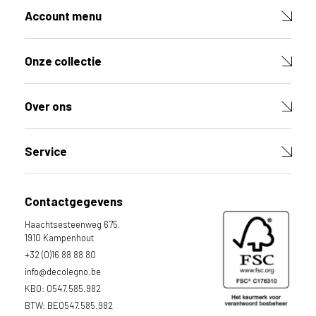
g
Account menu
e
b
r
Onze collectie
u
i
k
Over ons
e
n
v
Service
a
n
h
Contactgegevens
e
t
Haachtsesteenweg 675,
l
1910 Kampenhout
a
+32 (0)16 88 88 80
n
info@decolegno.be
d
KBO: 0547.585.982
w
BTW: BE0547.585.982
a