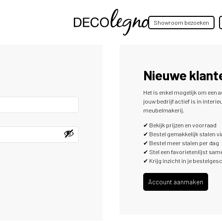
Showroom bezoeken
Nieuwe klant
Het is enkel mogelijk om een
jouw bedrijf actief is in inter
meubelmakerij.
✔ Bekijk prijzen en voorraad
✔ Bestel gemakkelijk stalen via
✔ Bestel meer stalen per dag
✔ Stel een favorietenlijst sam
✔ Krijg inzicht in je bestelge
Account aanmaken