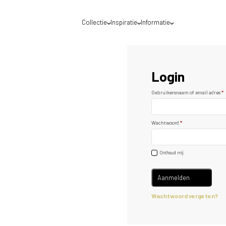
Collectie
Inspiratie
Informatie
Login
Waar mogen we jou helpen?
Voor een optimale service raden wij je aan de
Gebruikersnaam of email adres
*
DecoLegno website te gebruiken van het land
waar jij gevestigd bent. Nederland of België?
Wachtwoord
*
Onthoud mij
Aanmelden
Wachtwoord vergeten?