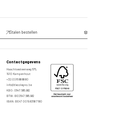
Stalen bestellen
Contactgegevens
Haachtsesteenweg 675,
1910 Kampenhout
+32 (0)16 88 88 80
info@decolegno.be
KBO: 0547.585.982
BTW: BE0547.585.982
IBAN: BE47 0019 8368 7180