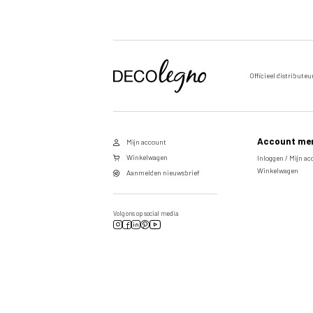
Officieel distributeu
Voornaam
Achternaam
Account me
Mijn account
E-
Winkelwagen
Inloggen / Mijn a
Winkelwagen
mailadres
Aanmelden nieuwsbrief
Volg ons op social media