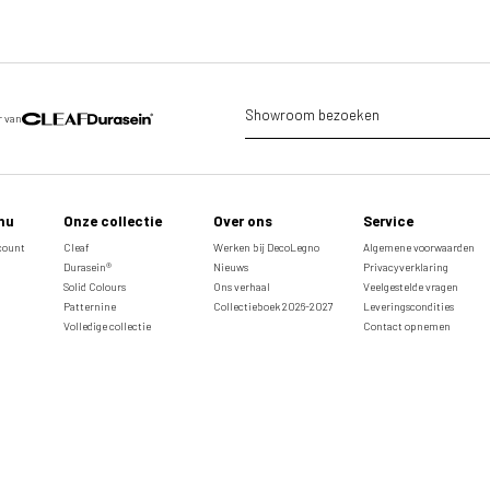
Showroom bezoeken
r van
nu
Onze collectie
Over ons
Service
ccount
Cleaf
Werken bij DecoLegno
Algemene voorwaarden
Durasein®
Nieuws
Privacyverklaring
Solid Colours
Ons verhaal
Veelgestelde vragen
Patternine
Collectieboek 2026-2027
Leveringscondities
Volledige collectie
Contact opnemen