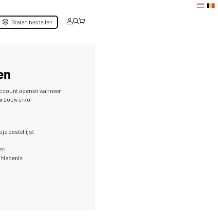
Stalen bestellen
en
 account openen wanneer
ieurbouw en/of
 je bestellijst
en
schiedenis