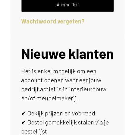
e
Aanmelden
l
p
Wachtwoord vergeten?
e
n
?
V
o
Nieuwe klanten
o
r
e
Het is enkel mogelijk om een
e
account openen wanneer jouw
n
o
bedrijf actief is in interieurbouw
p
en/of meubelmakerij.
t
i
✔ Bekijk prijzen en voorraad
m
a
✔ Bestel gemakkelijk stalen via je
l
bestellijst
e