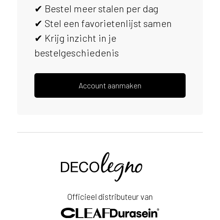
✔ Bestel meer stalen per dag
s
e
✔ Stel een favorietenlijst samen
r
✔ Krijg inzicht in je
v
bestelgeschiedenis
i
c
e
r
Account aanmaken
a
d
e
n
w
i
Voornaam
j
j
e
Achternaam
a
Officieel distributeur van
a
E-
n