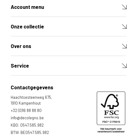
g
Account menu
e
b
r
Onze collectie
u
i
k
Over ons
e
n
v
Service
a
n
h
Contactgegevens
e
t
Haachtsesteenweg 675,
l
1910 Kampenhout
a
+32 (0)16 88 88 80
n
info@decolegno.be
d
KBO: 0547.585.982
w
BTW: BE0547.585.982
a