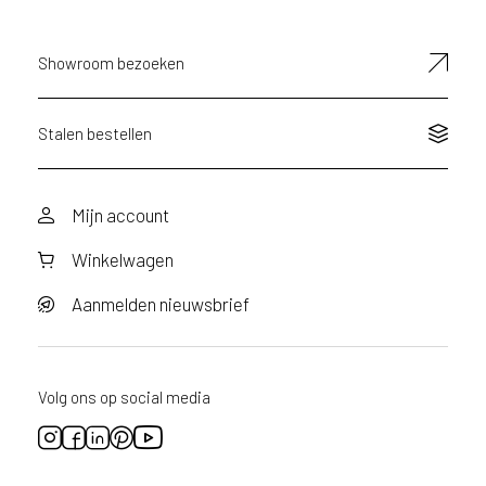
mailadres
d
e
D
Showroom bezoeken
e
c
o
Stalen bestellen
L
e
g
Mijn account
n
o
Winkelwagen
w
e
Aanmelden nieuwsbrief
b
s
i
t
Volg ons op social media
e
t
e