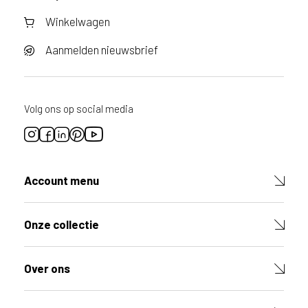
n
Winkelwagen
?
V
Aanmelden nieuwsbrief
o
o
r
e
Volg ons op social media
e
n
o
p
t
Account menu
i
m
a
Onze collectie
l
e
Over ons
s
e
r