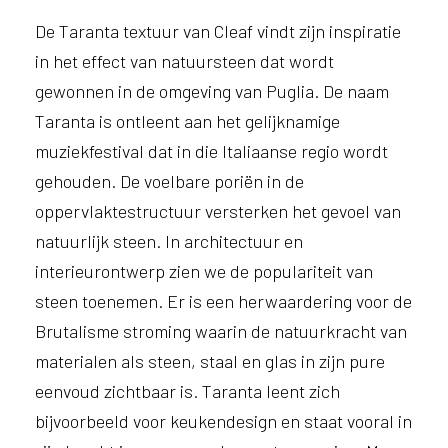
e
l
De Taranta textuur van Cleaf vindt zijn inspiratie
p
in het effect van natuursteen dat wordt
e
gewonnen in de omgeving van Puglia. De naam
n
?
Taranta is ontleent aan het gelijknamige
V
muziekfestival dat in die Italiaanse regio wordt
o
gehouden. De voelbare poriën in de
o
r
oppervlaktestructuur versterken het gevoel van
e
natuurlijk steen. In architectuur en
e
n
interieurontwerp zien we de populariteit van
o
steen toenemen. Er is een herwaardering voor de
p
Brutalisme stroming waarin de natuurkracht van
t
i
materialen als steen, staal en glas in zijn pure
m
eenvoud zichtbaar is. Taranta leent zich
a
bijvoorbeeld voor keukendesign en staat vooral in
l
e