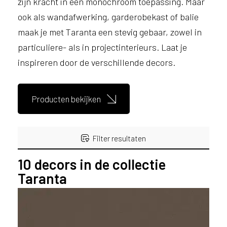
zijn kracht in een monochroom toepassing. Maar
s
ook als wandafwerking, garderobekast of balie
e
maak je met Taranta een stevig gebaar, zowel in
r
v
particuliere- als in projectinterieurs. Laat je
i
inspireren door de verschillende decors.
c
e
r
Producten bekijken
a
d
e
n
Filter resultaten
w
i
10
decors in de collectie
j
Taranta
j
Filter resultaten
e
a
a
n
LOOK & FEEL