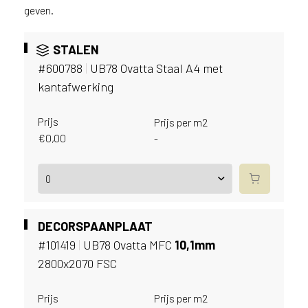
v
geven.
i
c
STALEN
e
r
#600788
|
UB78 Ovatta Staal A4 met
a
kantafwerking
d
e
Prijs
Prijs per m2
n
€
0,00
-
w
i
j
j
e
a
DECORSPAANPLAAT
a
#101419
|
UB78 Ovatta MFC
10,
1mm
n
2800x2070 FSC
d
e
D
Prijs
Prijs per m2