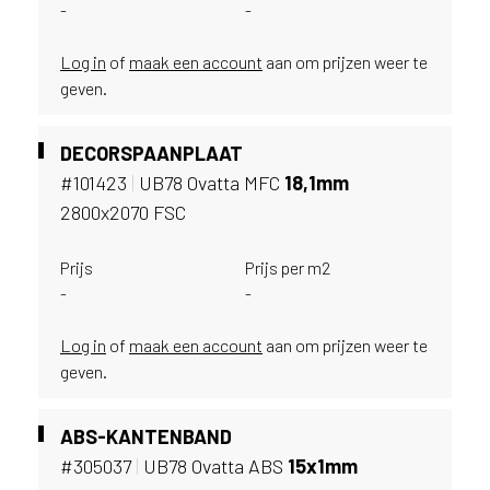
e
-
-
c
o
Log in
of
maak een account
aan om prijzen weer te
L
geven.
e
g
n
DECORSPAANPLAAT
o
#101423
|
UB78 Ovatta MFC
18,
1mm
w
2800x2070 FSC
e
b
s
Prijs
Prijs per m2
i
-
-
t
e
Log in
of
maak een account
aan om prijzen weer te
t
geven.
e
g
e
ABS-KANTENBAND
b
#305037
|
UB78 Ovatta ABS
15x1mm
r