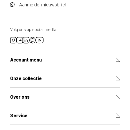
o
Aanmelden nieuwsbrief
o
r
d
i
Volg ons op social media
t
p
r
o
d
Account menu
u
c
t
Onze collectie
V
u
l
Over ons
d
e
v
e
Service
l
d
e