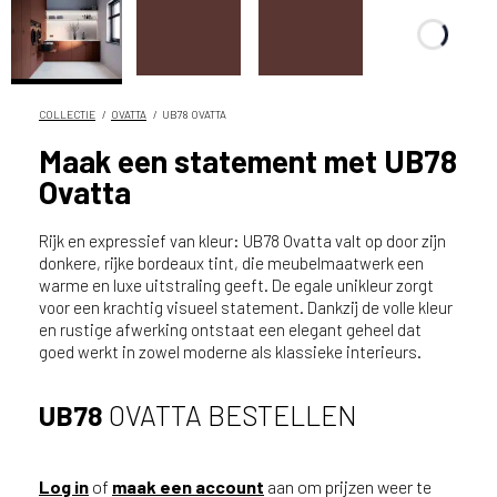
n
?
V
o
o
COLLECTIE
OVATTA
UB78 OVATTA
r
Maak een statement met UB78
e
Ovatta
e
n
o
Rijk en expressief van kleur: UB78 Ovatta valt op door zijn
p
donkere, rijke bordeaux tint, die meubelmaatwerk een
warme en luxe uitstraling geeft. De egale unikleur zorgt
t
voor een krachtig visueel statement. Dankzij de volle kleur
i
en rustige afwerking ontstaat een elegant geheel dat
m
goed werkt in zowel moderne als klassieke interieurs.
a
l
e
UB78
OVATTA BESTELLEN
s
e
r
Log in
of
maak een account
aan om prijzen weer te