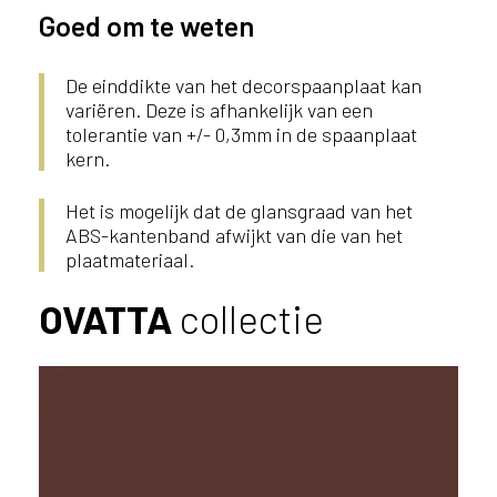
Goed om te weten
l
a
n
De einddikte van het decorspaanplaat kan
d
variëren. Deze is afhankelijk van een
o
tolerantie van +/- 0,3mm in de spaanplaat
f
kern.
B
e
Het is mogelijk dat de glansgraad van het
l
ABS-kantenband afwijkt van die van het
g
plaatmateriaal.
i
ë
OVATTA
collectie
?