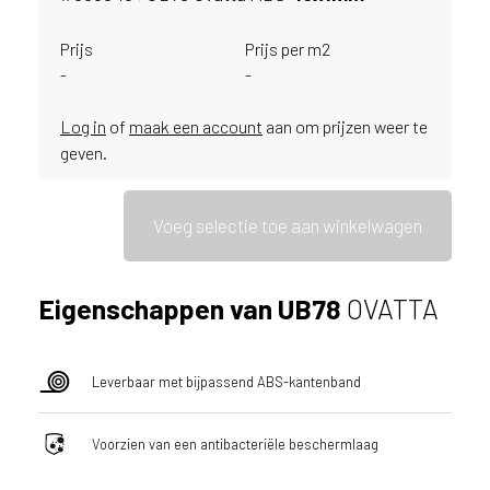
i
j
Prijs
Prijs per m2
g
-
-
e
v
Log in
of
maak een account
aan om prijzen weer te
e
s
geven.
t
i
g
Voeg selectie toe aan winkelwagen
d
b
e
Eigenschappen van UB78
OVATTA
n
t
.
Leverbaar met bijpassend ABS-kantenband
N
e
d
Voorzien van een antibacteriële beschermlaag
e
r