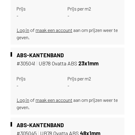
u
Prijs
Prijs per m2
i
-
-
k
e
Log in
of
maak een account
aan om prijzen weer te
n
geven.
v
a
n
ABS-KANTENBAND
h
#305041
|
UB78 Ovatta ABS
23x1mm
e
t
l
Prijs
Prijs per m2
a
-
-
n
d
Log in
of
maak een account
aan om prijzen weer te
w
geven.
a
a
r
ABS-KANTENBAND
j
#305045
|
UB78 Ovatta ABS
48x1mm