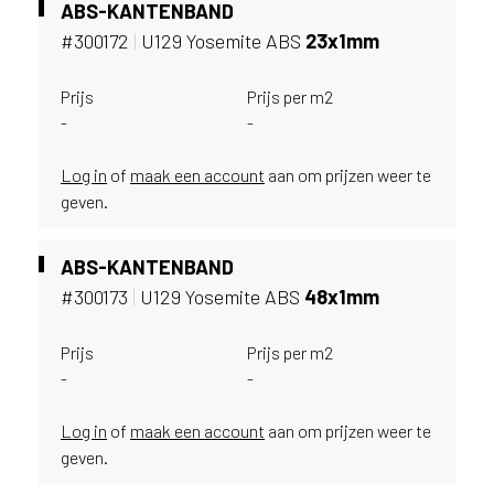
ABS-KANTENBAND
l
#300172
|
U129 Yosemite ABS
23x1mm
a
n
d
Prijs
Prijs per m2
o
-
-
f
B
Log in
of
maak een account
aan om prijzen weer te
e
geven.
l
g
i
ABS-KANTENBAND
ë
#300173
|
U129 Yosemite ABS
48x1mm
?
Prijs
Prijs per m2
-
-
Log in
of
maak een account
aan om prijzen weer te
geven.