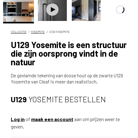
n
?
V
o
o
COLLECTIE
YOSEMITE
U129 YOSEMITE
r
U129 Yosemite is een structuur
e
die zijn oorsprong vindt in de
e
n
natuur
o
p
De gevlamde tekening van dosse hout op de zwarte U129
t
Yosemite van Cleaf is meer dan realistisch.
i
m
U129
YOSEMITE BESTELLEN
a
l
e
Log in
of
maak een account
aan om prijzen weer te
s
geven.
e
r