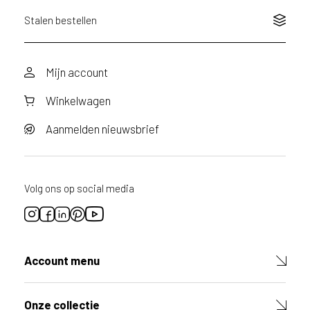
r
a
Stalen bestellen
a
g
d
Mijn account
o
o
Winkelwagen
r
v
o
Aanmelden nieuwsbrief
o
r
d
i
Volg ons op social media
t
p
r
o
d
Account menu
u
c
t
Onze collectie