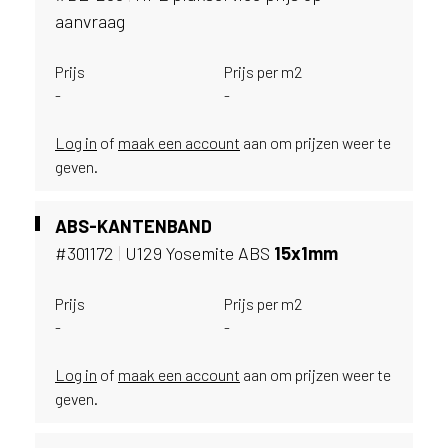
i
aanvraag
j
g
Prijs
Prijs per m2
e
v
-
-
e
s
Log in
of
maak een account
aan om prijzen weer te
t
geven.
i
g
ABS-KANTENBAND
d
b
#301172
|
U129 Yosemite ABS
15x1mm
e
n
Prijs
Prijs per m2
t
-
-
.
N
Log in
of
maak een account
aan om prijzen weer te
e
geven.
d
e
r