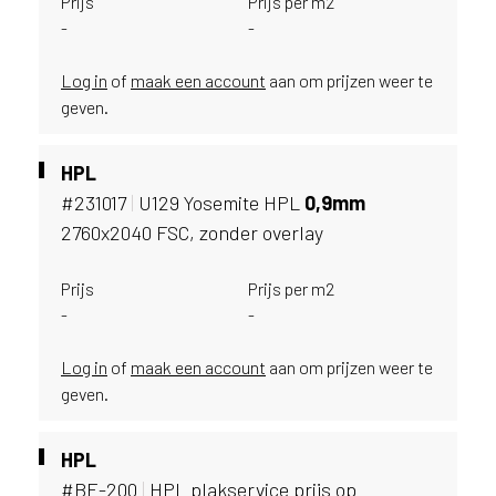
Prijs
Prijs per m2
u
-
-
i
k
Log in
of
maak een account
aan om prijzen weer te
e
geven.
n
v
a
HPL
n
#231017
|
U129 Yosemite HPL
0,
9mm
h
2760x2040 FSC, zonder overlay
e
t
l
Prijs
Prijs per m2
a
-
-
n
d
Log in
of
maak een account
aan om prijzen weer te
w
geven.
a
a
r
HPL
j
#BE-200
|
HPL plakservice prijs op