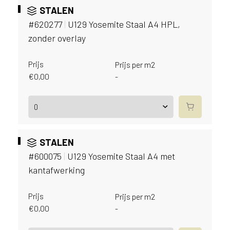
v
STALEN
i
#620277
|
U129 Yosemite Staal A4 HPL,
c
zonder overlay
e
r
a
Prijs
Prijs per m2
d
€
0,00
-
e
n
w
i
j
j
STALEN
e
#600075
|
U129 Yosemite Staal A4 met
a
kantafwerking
a
n
Prijs
d
Prijs per m2
e
€
0,00
-
D