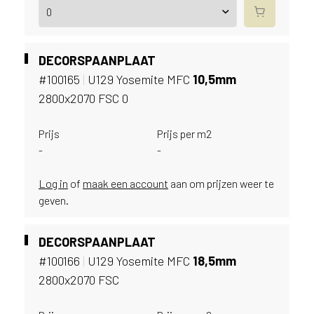
e
c
o
L
DECORSPAANPLAAT
e
g
#100165
|
U129 Yosemite MFC
10,
5mm
n
2800x2070 FSC 0
o
w
Prijs
Prijs per m2
e
-
-
b
s
Log in
of
maak een account
aan om prijzen weer te
i
geven.
t
e
t
DECORSPAANPLAAT
e
#100166
|
U129 Yosemite MFC
18,
5mm
g
e
2800x2070 FSC
b
r