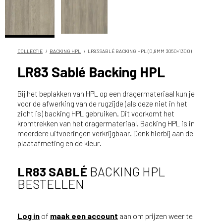
n
?
V
o
o
COLLECTIE
BACKING HPL
LR83 SABLÉ BACKING HPL (0,8MM 3050×1300)
r
LR83 Sablé Backing HPL
e
e
Bij het beplakken van HPL op een dragermateriaal kun je
n
voor de afwerking van de rugzijde (als deze niet in het
o
zicht is) backing HPL gebruiken. Dit voorkomt het
p
kromtrekken van het dragermateriaal. Backing HPL is in
t
meerdere uitvoeringen verkrijgbaar. Denk hierbij aan de
i
plaatafmeting en de kleur.
m
a
LR83 SABLÉ
BACKING HPL
l
BESTELLEN
e
s
e
r
Log in
of
maak een account
aan om prijzen weer te