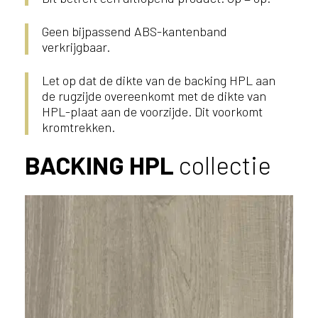
u
i
Geen bijpassend ABS-kantenband
k
verkrijgbaar.
e
n
Let op dat de dikte van de backing HPL aan
v
de rugzijde overeenkomt met de dikte van
a
HPL-plaat aan de voorzijde. Dit voorkomt
n
kromtrekken.
h
e
BACKING HPL
collectie
t
l
a
n
d
w
a
a
r
j