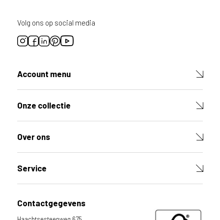
r
d
i
Volg ons op social media
t
p
r
o
d
Account menu
u
c
t
Onze collectie
V
u
l
Over ons
d
e
v
e
Service
l
d
e
Contactgegevens
n
h
Haachtsesteenweg 675,
i