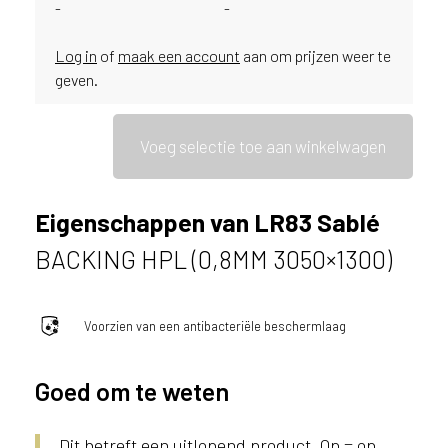
e
-
-
c
o
Log in
of
maak een account
aan om prijzen weer te
L
geven.
e
g
n
Voeg selectie toe aan winkelwagen
o
w
e
Eigenschappen van LR83 Sablé
b
s
BACKING HPL (0,8MM 3050×1300)
i
t
e
Voorzien van een antibacteriële beschermlaag
t
e
g
Goed om te weten
e
b
r
Dit betreft een uitlopend product. Op = op.