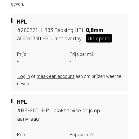
v
geven.
i
c
HPL
e
#200221
|
LR83 Backing HPL
0,
8mm
r
a
3050x1300 FSC, met overlay
Uitlopend
d
e
Prijs
Prijs per m2
n
-
-
w
i
Log in
of
maak een account
aan om prijzen weer te
j
geven.
j
e
a
HPL
a
#BE-200
|
HPL plakservice prijs op
n
aanvraag
d
e
D
Prijs
Prijs per m2