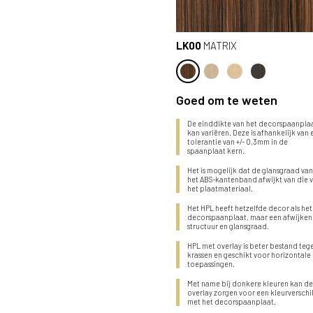
LK00
MATRIX
Goed om te weten
De einddikte van het decorspaanpla
kan variëren. Deze is afhankelijk van
tolerantie van +/- 0,3mm in de
spaanplaat kern.
Het is mogelijk dat de glansgraad va
het ABS-kantenband afwijkt van die 
het plaatmateriaal.
Het HPL heeft hetzelfde decor als het
decorspaanplaat, maar een afwijke
structuur en glansgraad.
HPL met overlay is beter bestand teg
krassen en geschikt voor horizontale
toepassingen.
Met name bij donkere kleuren kan d
overlay zorgen voor een kleurverschi
met het decorspaanplaat.