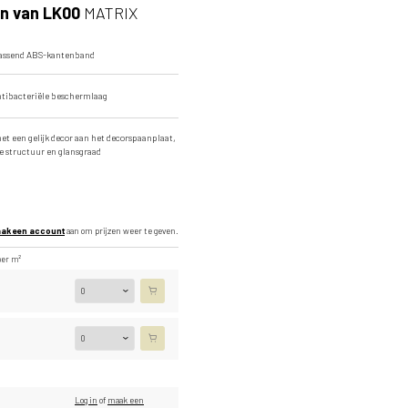
n van LK00
MATRIX
Hele plaatafbeelding
passend ABS-kantenband
ntibacteriële beschermlaag
t een gelijk decor aan het decorspaanplaat,
e structuur en glansgraad
ak een account
aan om prijzen weer te geven.
per m²
Log in
of
maak een