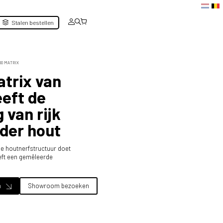
Stalen bestellen
00 MATRIX
trix van
eeft de
 van rijk
nder hout
le houtnerfstructuur doet
eeft een gemêleerde
n
Showroom bezoeken