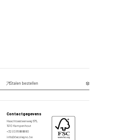
Stalen bestellen
Contactgegevens
Haachtsesteenweg 675,
1910 Kampenhout
+32 (0)16 88 88 80
info@decolegno.be