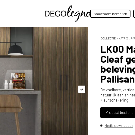
Showroom bezoeken
COLLECTIE
MATRIX
LK
LK00 Ma
Cleaf g
beleving
Pallisa
De voelbare, vertica
natuurlijk aan en h
kleurschakering.
Product bestelle
Media downloaden