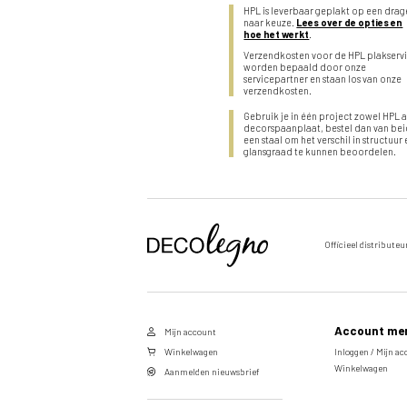
HPL is leverbaar geplakt op een drag
naar keuze.
Lees over de opties en
hoe het werkt
.
Verzendkosten voor de HPL plakserv
worden bepaald door onze
servicepartner en staan los van onze
verzendkosten.
Gebruik je in één project zowel HPL a
decorspaanplaat, bestel dan van be
een staal om het verschil in structuur
glansgraad te kunnen beoordelen.
Stuur een aanvraag door voor
Officieel distributeu
Voornaam
dit product
Vul de velden hieronder in om een aanvraag te doen
Achternaam
naar het door u gekozen product.
Account me
Mijn account
Voornaam
E-
Winkelwagen
Inloggen / Mijn a
Winkelwagen
mailadres
Aanmelden nieuwsbrief
Achternaam