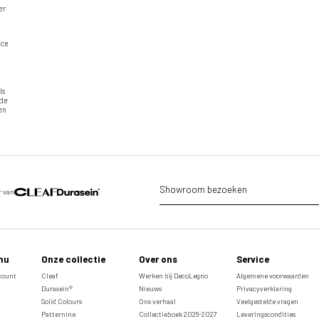
er
ice
ls
ide
 en
Showroom bezoeken
r van
nu
Onze collectie
Over ons
Service
ccount
Cleaf
Werken bij DecoLegno
Algemene voorwaarden
Durasein®
Nieuws
Privacyverklaring
Solid Colours
Ons verhaal
Veelgestelde vragen
Patternine
Collectieboek 2026-2027
Leveringscondities