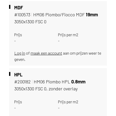
e
c
MDF
o
#100573
|
HM06 Piombo/Fiocco MDF
19mm
L
3050x1300 FSC 0
e
g
n
Prijs
Prijs per m2
o
-
-
w
e
Log in
of
maak een account
aan om prijzen weer te
b
geven.
s
i
t
HPL
e
#200182
|
HM06 Piombo HPL
0.
8mm
t
3050x1300 FSC 0, zonder overlay
e
g
Prijs
Prijs per m2
e
-
-
b
r