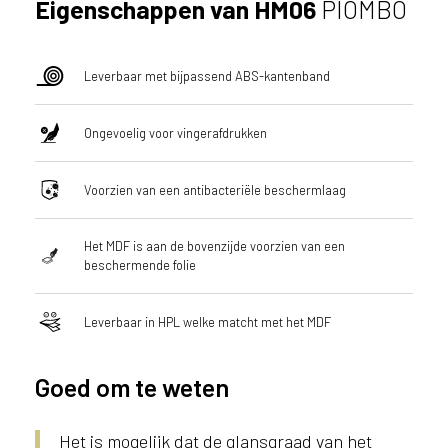
Eigenschappen van HM06
PIOMBO
l
a
n
Leverbaar met bijpassend ABS-kantenband
d
o
f
Ongevoelig voor vingerafdrukken
B
e
Voorzien van een antibacteriële beschermlaag
l
g
i
Het MDF is aan de bovenzijde voorzien van een
ë
beschermende folie
?
Leverbaar in HPL welke matcht met het MDF
Goed om te weten
Het is mogelijk dat de glansgraad van het