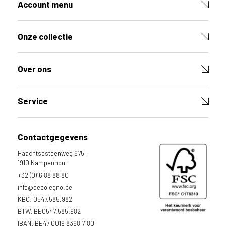
Account menu
u
c
t
Onze collectie
V
u
l
Over ons
d
e
v
e
Service
l
d
e
Contactgegevens
n
h
Haachtsesteenweg 675,
i
1910 Kampenhout
e
r
+32 (0)16 88 88 80
o
info@decolegno.be
n
KBO: 0547.585.982
d
e
BTW: BE0547.585.982
r
IBAN: BE47 0019 8368 7180