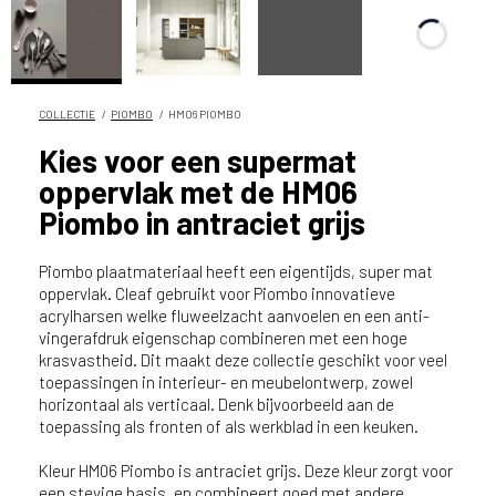
n
?
V
o
o
COLLECTIE
PIOMBO
HM06 PIOMBO
r
Kies voor een supermat
e
oppervlak met de HM06
e
n
Piombo in antraciet grijs
o
p
Piombo plaatmateriaal heeft een eigentijds, super mat
t
oppervlak. Cleaf gebruikt voor Piombo innovatieve
i
acrylharsen welke fluweelzacht aanvoelen en een anti-
m
vingerafdruk eigenschap combineren met een hoge
a
krasvastheid. Dit maakt deze collectie geschikt voor veel
toepassingen in interieur- en meubelontwerp, zowel
l
horizontaal als verticaal. Denk bijvoorbeeld aan de
e
toepassing als fronten of als werkblad in een keuken.
s
e
Kleur HM06 Piombo is antraciet grijs. Deze kleur zorgt voor
r
een stevige basis, en combineert goed met andere