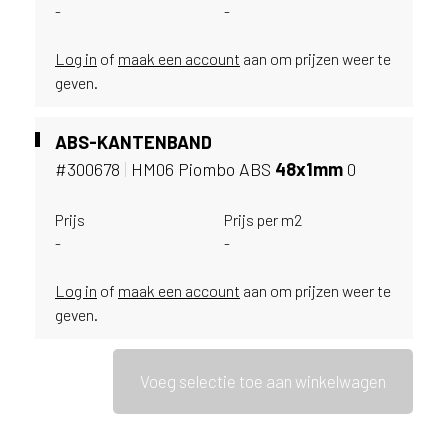
i
-
-
j
g
Log in
of
maak een account
aan om prijzen weer te
e
geven.
v
e
s
ABS-KANTENBAND
t
#300678
|
HM06 Piombo ABS
48x1mm
0
i
g
Prijs
Prijs per m2
d
-
-
b
e
Log in
of
maak een account
aan om prijzen weer te
n
t
geven.
.
N
e
Voeg selectie toe aan winkelwagen
d
e
r