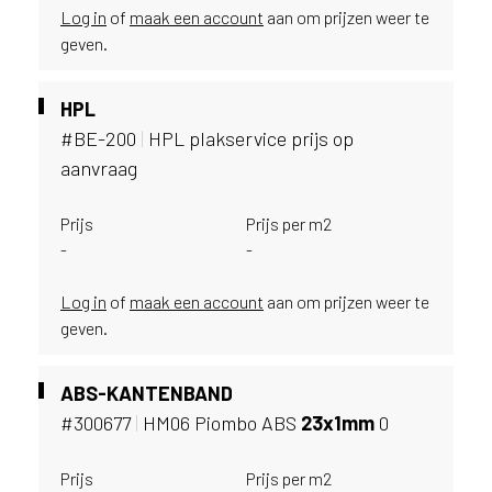
u
Log in
of
maak een account
aan om prijzen weer te
i
geven.
k
e
HPL
n
v
#BE-200
|
HPL plakservice prijs op
a
aanvraag
n
h
Prijs
Prijs per m2
e
-
-
t
l
Log in
of
maak een account
aan om prijzen weer te
a
geven.
n
d
w
ABS-KANTENBAND
a
#300677
|
HM06 Piombo ABS
23x1mm
0
a
r
j
Prijs
Prijs per m2