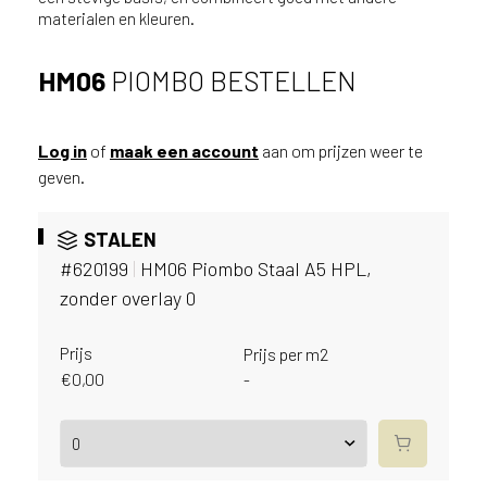
v
materialen en kleuren.
i
c
HM06
PIOMBO BESTELLEN
e
r
a
Log in
of
maak een account
aan om prijzen weer te
d
e
geven.
n
w
STALEN
i
#620199
|
HM06 Piombo Staal A5 HPL,
j
j
zonder overlay 0
e
a
Prijs
Prijs per m2
a
€
0,00
-
n
d
e
D