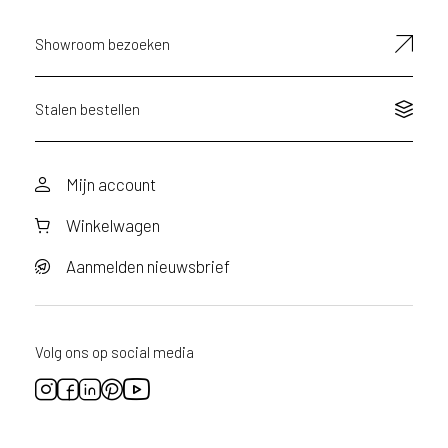
a
a
Showroom bezoeken
n
v
r
a
Stalen bestellen
a
g
d
Mijn account
o
o
Winkelwagen
r
v
o
Aanmelden nieuwsbrief
o
r
d
i
Volg ons op social media
t
p
r
o
d