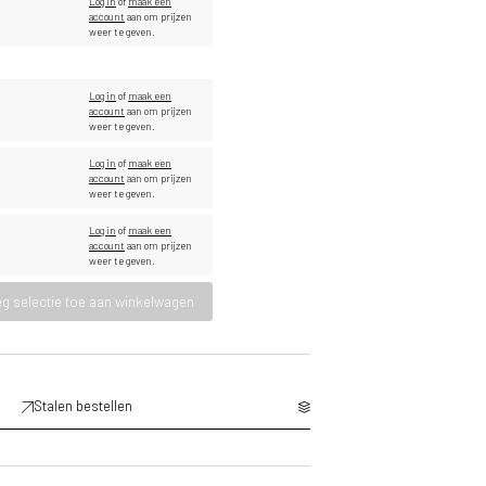
Log in
of
maak een
account
aan om prijzen
weer te geven.
Log in
of
maak een
account
aan om prijzen
weer te geven.
Log in
of
maak een
account
aan om prijzen
weer te geven.
Log in
of
maak een
account
aan om prijzen
weer te geven.
g selectie toe aan winkelwagen
Stalen bestellen