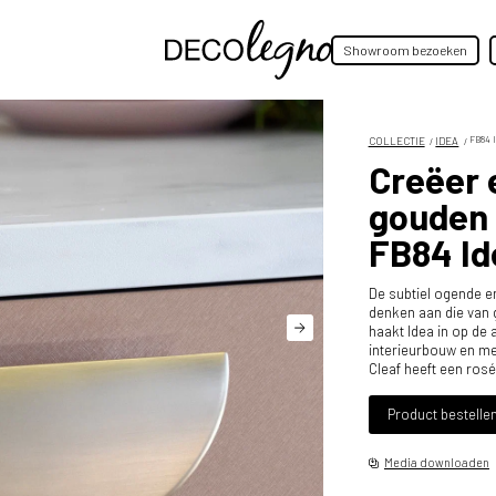
Showroom bezoeken
COLLECTIE
IDEA
FB84 
Creëer 
gouden 
FB84 Id
De subtiel ogende e
denken aan die van
haakt Idea in op de 
interieurbouw en m
Cleaf heeft een ros
Product bestelle
Media downloaden