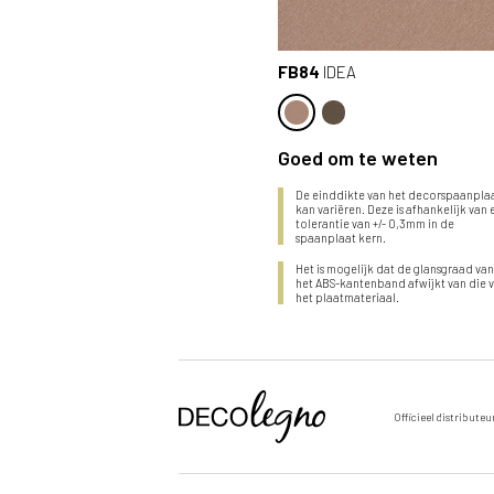
FB84
IDEA
Goed om te weten
De einddikte van het decorspaanpla
kan variëren. Deze is afhankelijk van
tolerantie van +/- 0,3mm in de
spaanplaat kern.
Het is mogelijk dat de glansgraad va
het ABS-kantenband afwijkt van die 
het plaatmateriaal.
Stuur een aanvraag door voor
Officieel distributeu
Voornaam
dit product
Vul de velden hieronder in om een aanvraag te doen
Achternaam