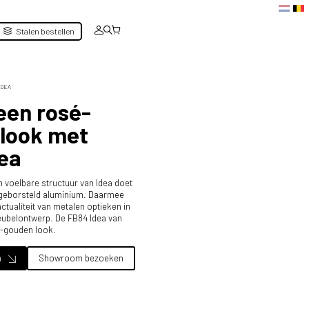
Stalen bestellen
IDEA
een rosé-
look met
ea
n voelbare structuur van Idea doet
 geborsteld aluminium. Daarmee
actualiteit van metalen optieken in
eubelontwerp. De FB84 Idea van
é-gouden look.
n
Showroom bezoeken