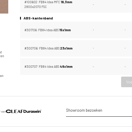
#100602
|
FB84 Idea MFC
18,
3mm
-
-
2800x2070 FSC
ABS-kantenband
#301706
|
FB84 Idea ABS
15x1mm
-
-
#300706
|
FB84 Idea ABS
23x1mm
-
-
at
 een
#300707
|
FB84 Idea ABS
48x1mm
-
-
n
van
Voe
Showroom bezoeken
r van