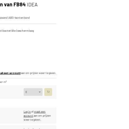
n van FB84
IDEA
Detailafbeelding
passend ABS-kantenband
ntibacteriële beschermlaag
ak een account
aan om prijzen weer te geven.
per m²
Log in
of
maak een
account
aan om prijzen
weer te geven.