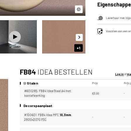
Eigenschappe
Video
Leverbaar met bij
Voorzien van een a
+1
FB84
IDEA BESTELLEN
Log in
of
ma
Stalen
Prijs
Prijs 
#600285
|
FB84 Idea Staal A4 met
€
0,00
-
kantafwerking
Decorspaanplaat
#100601
|
FB84 Idea MFC
10,
3mm
-
-
2800x2070 FSC