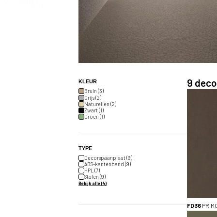
9
decor
KLEUR
Bruin (3)
Grijs (2)
Naturellen (2)
Zwart (1)
Groen (1)
TYPE
Decorspaanplaat (9)
ABS-kantenband (9)
HPL (7)
Stalen (9)
Bekijk alle (4)
FD36
PRIM