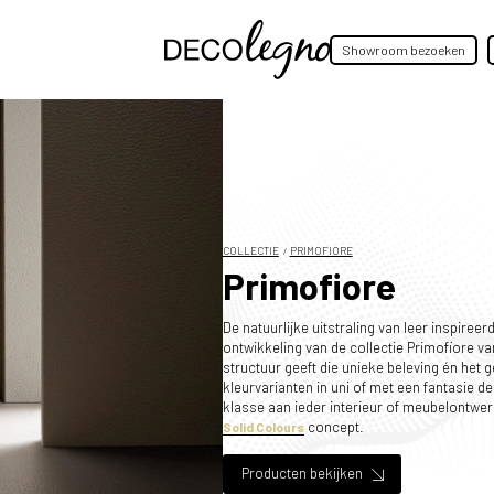
Showroom bezoeken
COLLECTIE
PRIMOFIORE
Primofiore
De natuurlijke uitstraling van leer inspiree
ontwikkeling van de collectie Primofiore v
structuur geeft die unieke beleving én het ge
kleurvarianten in uni of met een fantasie d
klasse aan ieder interieur of meubelontwe
concept.
Solid Colours
Producten bekijken