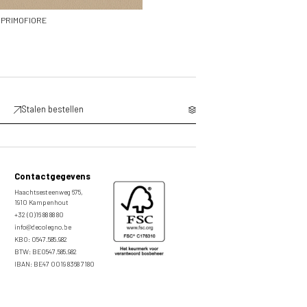
PRIMOFIORE
Stalen bestellen
Contactgegevens
Haachtsesteenweg 675,
1910 Kampenhout
+32 (0)16 88 88 80
info@decolegno.be
KBO: 0547.585.982
BTW: BE0547.585.982
IBAN: BE47 0019 8368 7180