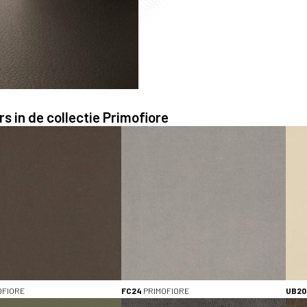
s in de collectie Primofiore
KLEUR
Bruin (3)
Grijs (2)
Naturellen (2)
Zwart (1)
Groen (1)
TYPE
Decorspaanplaat (9)
ABS-kantenband (9)
OFIORE
FC24
PRIMOFIORE
UB20
HPL (7)
Stalen (9)