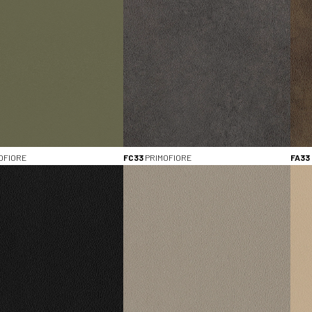
Bekijk alle (4)
AFMETINGEN (LxB)
3050 x 1300 (7)
2800 x 2070 (9)
DIKTE
0.8mm (7)
10mm (9)
18mm (9)
OFIORE
FC33
PRIMOFIORE
FA33
28mm (2)
Bekijk alle (4)
MATERIAALEIGENSCHAPPEN
Antibacterieel (9)
HPL met overlay (2)
HPL zonder overlay (5)
Solid Colours (5)
Bekijk alle (4)