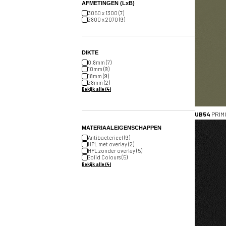
AFMETINGEN (LxB)
3050 x 1300 (7)
2800 x 2070 (9)
DIKTE
0.8mm (7)
10mm (9)
18mm (9)
28mm (2)
Bekijk alle (4)
UB54
PRIM
MATERIAALEIGENSCHAPPEN
Antibacterieel (9)
HPL met overlay (2)
HPL zonder overlay (5)
Solid Colours (5)
Bekijk alle (4)