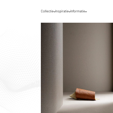
Collectie
Inspiratie
Informatie
Waar mogen we jou helpen?
Voor een optimale service raden wij je aan de
DecoLegno website te gebruiken van het land
waar jij gevestigd bent. Nederland of België?