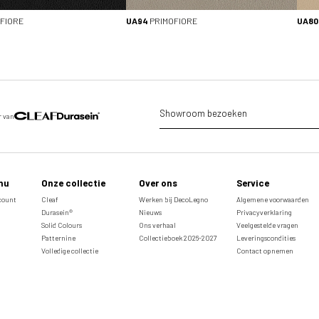
FIORE
UA94
PRIMOFIORE
UA80
Showroom bezoeken
r van
nu
Onze collectie
Over ons
Service
ccount
Cleaf
Werken bij DecoLegno
Algemene voorwaarden
Durasein®
Nieuws
Privacyverklaring
Solid Colours
Ons verhaal
Veelgestelde vragen
Patternine
Collectieboek 2026-2027
Leveringscondities
Volledige collectie
Contact opnemen