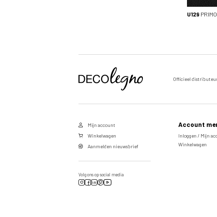
U129
PRIMO
Officieel distributeu
Voornaam
Achternaam
Account me
Mijn account
E-
Winkelwagen
Inloggen / Mijn a
Winkelwagen
mailadres
Aanmelden nieuwsbrief
Volg ons op social media