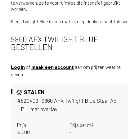
v
te verwerken, zelfs voor ruimtes die intensief gebruikt
worden.
i
c
Kleur Twilight Blue is een matte, diep donkere nachtblauw.
e
r
a
9860 AFX TWILIGHT BLUE
d
BESTELLEN
e
n
w
Log in
of
maak een account
aan om prijzen weer te
i
geven.
j
j
e
STALEN
a
#620409
|
9860 AFX Twilight Blue Staal A5
a
HPL, met overlay
n
d
Prijs
Prijs per m2
e
€
0,00
D
-