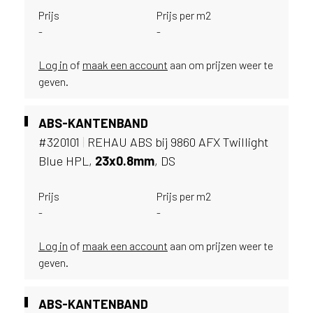
u
Prijs
Prijs per m2
i
-
-
k
e
Log in
of
maak een account
aan om prijzen weer te
n
geven.
v
a
n
ABS-KANTENBAND
h
#320101
|
REHAU ABS bij 9860 AFX Twillight
e
Blue HPL,
23x0.
8mm
, DS
t
l
a
Prijs
Prijs per m2
n
-
-
d
w
Log in
of
maak een account
aan om prijzen weer te
a
geven.
a
r
j
ABS-KANTENBAND