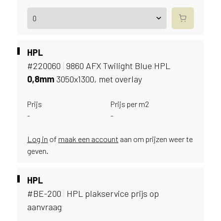
e
c
o
L
e
HPL
g
#220060
|
9860 AFX Twilight Blue HPL
n
o
0,
8mm
3050x1300, met overlay
w
e
Prijs
Prijs per m2
b
-
-
s
i
Log in
of
maak een account
aan om prijzen weer te
t
geven.
e
t
e
HPL
g
#BE-200
|
HPL plakservice prijs op
e
aanvraag
b
r