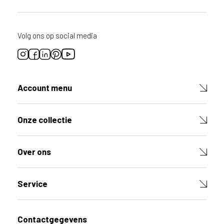
o
r
d
i
Volg ons op social media
t
p
r
o
d
Account menu
u
c
t
Onze collectie
V
u
l
Over ons
d
e
v
e
Service
l
d
e
Contactgegevens
n