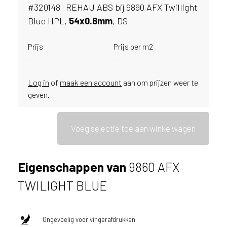
i
#320148
|
REHAU ABS bij 9860 AFX Twillight
j
Blue HPL,
54x0.
8mm
, DS
g
e
Prijs
Prijs per m2
v
-
-
e
s
t
Log in
of
maak een account
aan om prijzen weer te
i
geven.
g
d
b
Voeg selectie toe aan winkelwagen
e
n
t
Eigenschappen van
9860 AFX
.
N
TWILIGHT BLUE
e
d
e
Ongevoelig voor vingerafdrukken
r