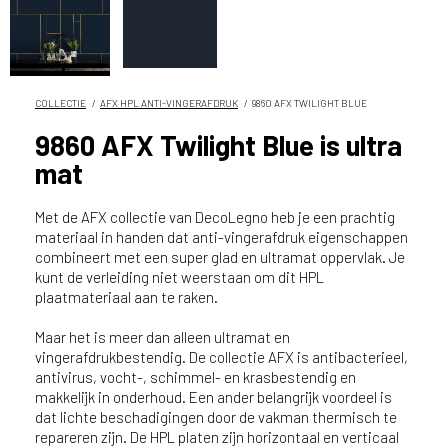
n
?
V
o
o
COLLECTIE
AFX HPL ANTI-VINGERAFDRUK
9860 AFX TWILIGHT BLUE
r
9860 AFX Twilight Blue is ultra
e
mat
e
n
o
Met de AFX collectie van DecoLegno heb je een prachtig
p
materiaal in handen dat anti-vingerafdruk eigenschappen
combineert met een super glad en ultramat oppervlak. Je
t
kunt de verleiding niet weerstaan om dit HPL
i
plaatmateriaal aan te raken.
m
a
Maar het is meer dan alleen ultramat en
l
vingerafdrukbestendig. De collectie AFX is antibacterieel,
e
antivirus, vocht-, schimmel- en krasbestendig en
s
makkelijk in onderhoud. Een ander belangrijk voordeel is
e
dat lichte beschadigingen door de vakman thermisch te
r
repareren zijn. De HPL platen zijn horizontaal en verticaal