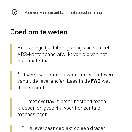
l
a
Voorzien van een antibacteriële beschermlaag
n
d
Goed om te weten
o
f
B
Het is mogelijk dat de glansgraad van het
e
ABS-kantenband afwijkt van die van het
l
plaatmateriaal.
g
i
*Dit ABS-kantenband wordt direct geleverd
ë
vanuit de leverancier. Lees in de
FAQ
wat
?
dit betekent.
HPL met overlay is beter bestand tegen
krassen en geschikt voor horizontale
toepassingen.
HPL is leverbaar geplakt op een drager