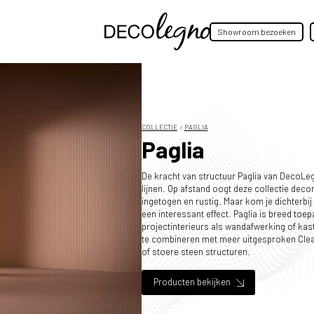
Showroom bezoeken
COLLECTIE
PAGLIA
Paglia
De kracht van structuur Paglia van DecoLegn
lijnen. Op afstand oogt deze collectie decor
ingetogen en rustig. Maar kom je dichterbij
een interessant effect. Paglia is breed toep
projectinterieurs als wandafwerking of kasti
te combineren met meer uitgesproken Clea
of stoere steen structuren.
Producten bekijken