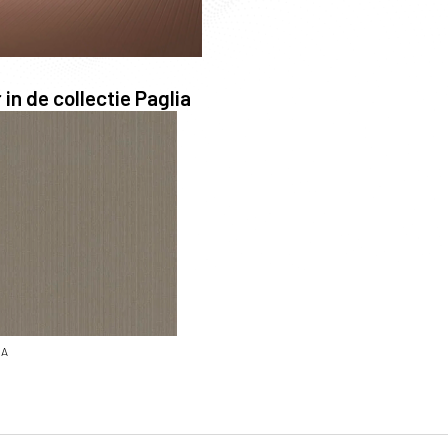
in de collectie Paglia
TYPE
Decorspaanplaat (1)
ABS-kantenband (1)
Stalen (1)
DIKTE
10mm (1)
18mm (1)
IA