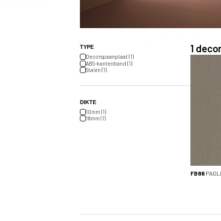
1
decor 
TYPE
Decorspaanplaat (1)
ABS-kantenband (1)
Stalen (1)
DIKTE
10mm (1)
18mm (1)
FB86
PAGL