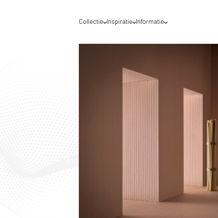
Collectie
Inspiratie
Informatie
Waar mogen we jou helpen?
Voor een optimale service raden wij je aan de
DecoLegno website te gebruiken van het land
waar jij gevestigd bent. Nederland of België?