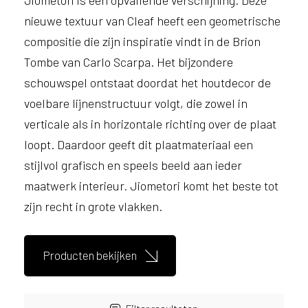
e
l
nieuwe textuur van Cleaf heeft een geometrische
p
compositie die zijn inspiratie vindt in de Brion
e
Tombe van Carlo Scarpa. Het bijzondere
n
?
schouwspel ontstaat doordat het houtdecor de
V
voelbare lijnenstructuur volgt, die zowel in
o
verticale als in horizontale richting over de plaat
o
r
loopt. Daardoor geeft dit plaatmateriaal een
e
stijlvol grafisch en speels beeld aan ieder
e
maatwerk interieur. Jiometori komt het beste tot
n
o
zijn recht in grote vlakken.
p
t
i
Producten bekijken
m
a
l
e