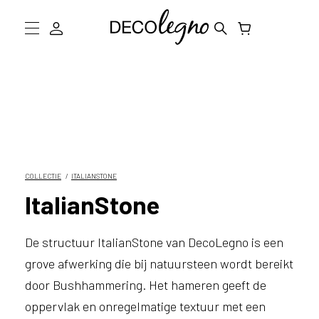
Collectie
W
Inspiratie
a
a
r
Informatie
m
D
o
COLLECTIE
ITALIANSTONE
g
ItalianStone
e
Showroom bezoeken
n
w
Stalen bestellen
De structuur ItalianStone van DecoLegno is een
e
j
grove afwerking die bij natuursteen wordt bereikt
o
door Bushhammering. Het hameren geeft de
u
oppervlak en onregelmatige textuur met een
h