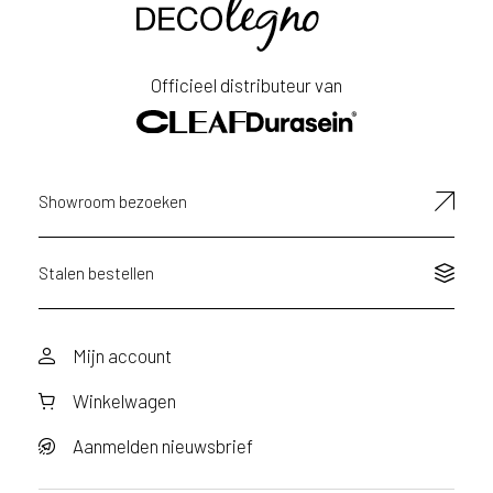
a
r
Achternaam
j
Officieel distributeur van
i
j
E-
g
mailadres
e
v
Showroom bezoeken
e
s
t
Stalen bestellen
i
g
d
Mijn account
b
e
Winkelwagen
n
t
Aanmelden nieuwsbrief
.
N