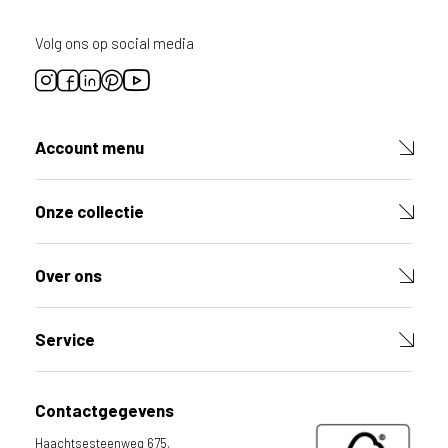
e
d
Volg ons op social media
e
r
l
a
n
Account menu
d
o
f
Onze collectie
B
e
l
Over ons
g
i
Service
ë
?
Contactgegevens
Haachtsesteenweg 675,