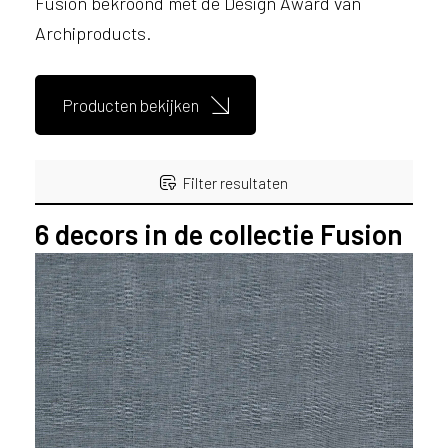
Fusion bekroond met de Design Award van
s
Archiproducts.
e
r
v
Producten bekijken
i
c
e
r
Filter resultaten
a
d
6
decors in de collectie Fusion
e
n
Filter resultaten
w
i
j
j
KLEUR
e
Bruin (1)
a
Grijs (1)
a
n