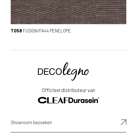
T058
FUSION/FA44 PENELOPE
Voornaam
Achternaam
Officieel distributeur van
E-
mailadres
Showroom bezoeken