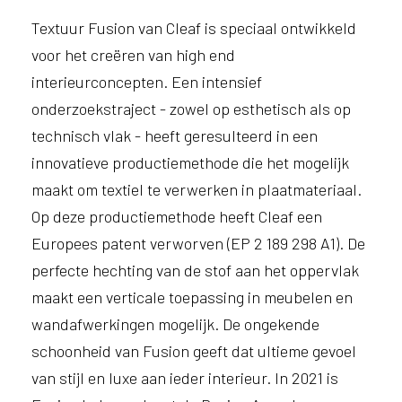
e
l
Textuur Fusion van Cleaf is speciaal ontwikkeld
p
voor het creëren van high end
e
interieurconcepten. Een intensief
n
?
onderzoekstraject - zowel op esthetisch als op
V
technisch vlak - heeft geresulteerd in een
o
innovatieve productiemethode die het mogelijk
o
r
maakt om textiel te verwerken in plaatmateriaal.
e
Op deze productiemethode heeft Cleaf een
e
n
Europees patent verworven (EP 2 189 298 A1). De
o
perfecte hechting van de stof aan het oppervlak
p
maakt een verticale toepassing in meubelen en
t
i
wandafwerkingen mogelijk. De ongekende
m
schoonheid van Fusion geeft dat ultieme gevoel
a
van stijl en luxe aan ieder interieur. In 2021 is
l
e