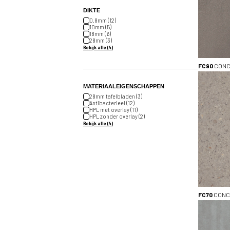
DIKTE
0.8mm (12)
10mm (5)
18mm (6)
28mm (3)
Bekijk alle (4)
FC90
CONC
MATERIAALEIGENSCHAPPEN
28mm tafelbladen (3)
Antibacterieel (12)
HPL met overlay (11)
HPL zonder overlay (2)
Bekijk alle (4)
FC70
CONC