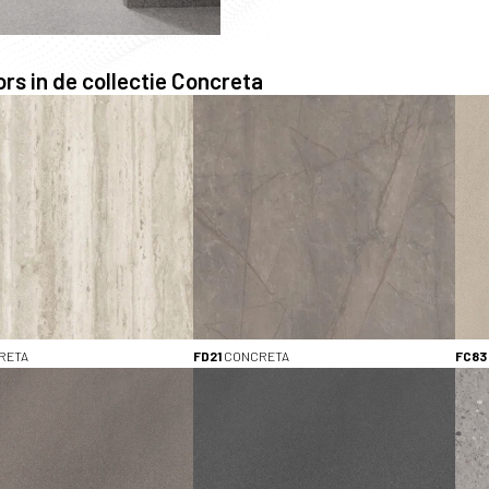
rs in de collectie Concreta
KLEUR
Bruin (1)
Grijs (7)
Naturellen (2)
Wit - Off White (1)
Grijs - Zwart (1)
TYPE
Decorspaanplaat (8)
ABS-kantenband (12)
RETA
FD21
CONCRETA
FC83
HPL (12)
Stalen (12)
Bekijk alle (4)
AFMETINGEN (LxB)