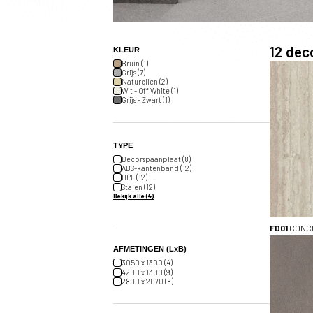
12
deco
KLEUR
Bruin (1)
Grijs (7)
Naturellen (2)
Wit - Off White (1)
Grijs - Zwart (1)
TYPE
Decorspaanplaat (8)
ABS-kantenband (12)
HPL (12)
Stalen (12)
Bekijk alle (4)
FD01
CONC
AFMETINGEN (LxB)
3050 x 1300 (4)
4200 x 1300 (9)
2800 x 2070 (8)