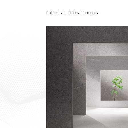
Collectie
Inspiratie
Informatie
Waar mogen we jou helpen?
Voor een optimale service raden wij je aan de
DecoLegno website te gebruiken van het land
waar jij gevestigd bent. Nederland of België?