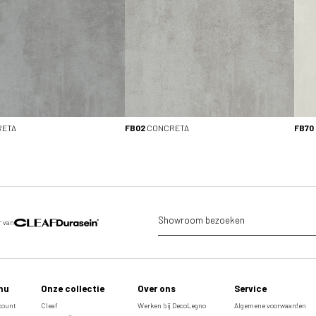
ETA
FB02
CONCRETA
FB70
Showroom bezoeken
r van
nu
Onze collectie
Over ons
Service
ccount
Cleaf
Werken bij DecoLegno
Algemene voorwaarden