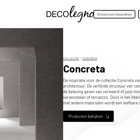
Showroom bezoeken
COLLECTIE
CONCRETA
Concreta
De inspiratie voor de collectie Concreta va
architectuur. De verfijnde structuur van c
de beleving geven van verweerd of juist min
veranosteen of terrazzzo. Door in het inte
met andere materialen wordt een leefbare
Producten bekijken