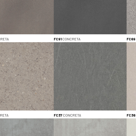
3050 x 1300 (4)
4200 x 1300 (9)
2800 x 2070 (8)
DIKTE
0.8mm (12)
10mm (5)
RETA
FC91
CONCRETA
FC69
18mm (6)
28mm (3)
Bekijk alle (4)
MATERIAALEIGENSCHAPPEN
28mm tafelbladen (3)
Antibacterieel (12)
HPL met overlay (11)
HPL zonder overlay (2)
Bekijk alle (4)
RETA
FC37
CONCRETA
FC36