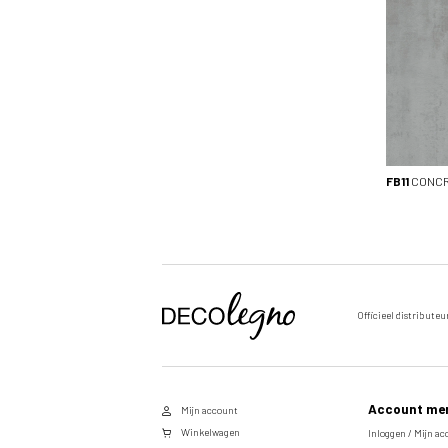
FB11
CONCR
Officieel distributeu
Voornaam
Achternaam
Account me
Mijn account
E-
Winkelwagen
Inloggen / Mijn a