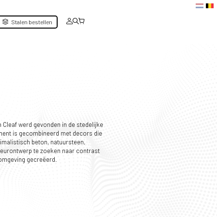
Stalen bestellen
n Cleaf werd gevonden in de stedelijke
ement is gecombineerd met decors die
imalistisch beton, natuursteen,
rieurontwerp te zoeken naar contrast
 omgeving gecreëerd.