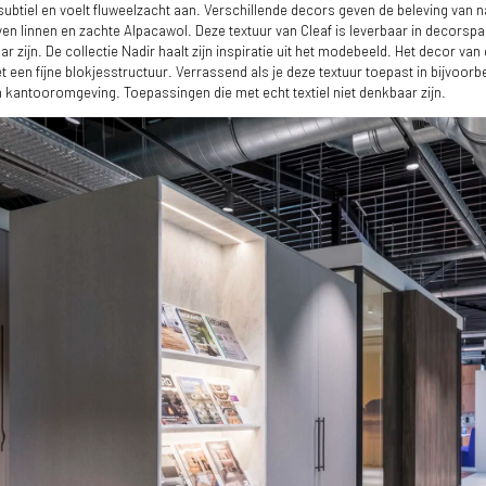
Nadir
Alpaca
 subtiel en voelt fluweelzacht aan. Verschillende decors geven de beleving van na
en linnen en zachte Alpacawol. Deze textuur van Cleaf is leverbaar in decors
 zijn. De collectie Nadir haalt zijn inspiratie uit het modebeeld. Het decor va
 een fijne blokjesstructuur. Verrassend als je deze textuur toepast in bijvoor
n kantooromgeving. Toepassingen die met echt textiel niet denkbaar zijn.