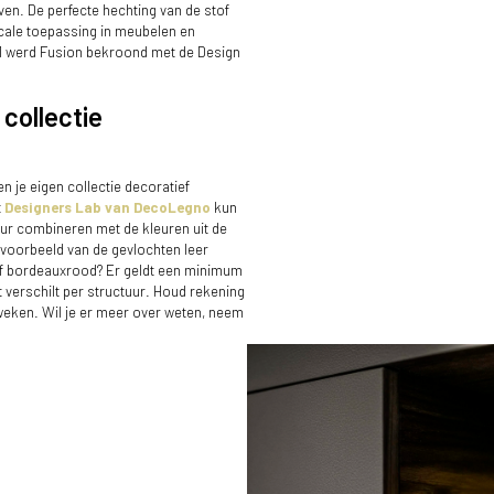
en. De perfecte hechting van de stof
cale toepassing in meubelen en
1 werd Fusion bekroond met de Design
 collectie
en je eigen collectie decoratief
t
Designers Lab van DecoLegno
kun
tuur combineren met de kleuren uit de
ijvoorbeeld van de gevlochten leer
of bordeauxrood? Er geldt een minimum
it verschilt per structuur. Houd rekening
 weken. Wil je er meer over weten, neem