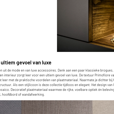
ultiem gevoel van luxe
en uit de mode en van luxe accessoires. Denk aan een paar klassieke brogues, e
De beleving van leer in plaatmateriaal
een interieur zorgt leer voor een ultiem gevoel van luxe. De textuur Primofiore 
t leer met de praktische voordelen van plaatmateriaal. Naarmate je dichter bij 
ructuur. Als een stijlicoon is deze collectie tijdloos en elegant. Het design va
osaico. Decoratief plaatmateriaal waarmee de rijke, voelbare optiek én belevin
st, hoofdbord of wandafwerking.