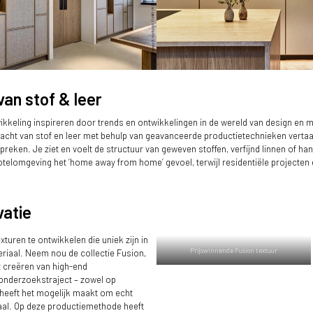
van stof & leer
wikkeling inspireren door trends en ontwikkelingen in de wereld van design en m
sion in wandafwerking
Keuken met linnentextuur
racht van stof en leer met behulp van geavanceerde productietechnieken vertaa
spreken. Je ziet en voelt de structuur van geweven stoffen, verfijnd linnen of h
otelomgeving het ‘home away from home’ gevoel, terwijl residentiële projecten 
vatie
xturen te ontwikkelen die uniek zijn in
Prijswinnende Fusion textuur
eriaal. Neem nou de collectie Fusion,
t creëren van high-end
 onderzoekstraject – zowel op
 heeft het mogelijk maakt om echt
iaal. Op deze productiemethode heeft