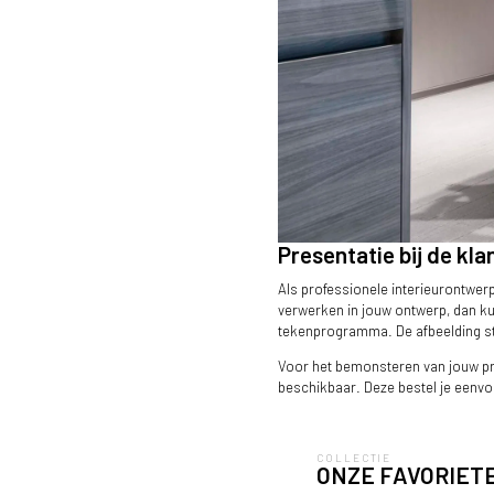
Presentatie bij de kla
Als professionele interieurontwerp
verwerken in jouw ontwerp, dan ku
tekenprogramma. De afbeelding st
Textuur Nadir toegepast in een gard
Voor het bemonsteren van jouw proj
beschikbaar. Deze bestel je eenvou
COLLECTIE
ONZE FAVORIET