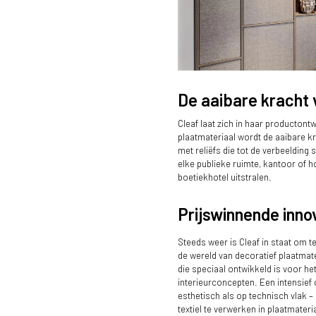
De aaibare kracht 
Cleaf laat zich in haar productont
Sfeervolle kantooromgeving met Fu
plaatmateriaal wordt de aaibare k
met reliëfs die tot de verbeelding 
elke publieke ruimte, kantoor of h
boetiekhotel uitstralen.
Prijswinnende inno
Steeds weer is Cleaf in staat om te
de wereld van decoratief plaatmat
die speciaal ontwikkeld is voor he
interieurconcepten. Een intensief
esthetisch als op technisch vlak –
textiel te verwerken in plaatmater