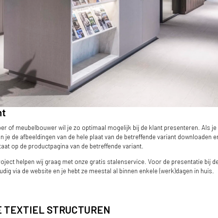
nt
er of meubelbouwer wil je zo optimaal mogelijk bij de klant presenteren. Als j
n je de afbeeldingen van de hele plaat van de betreffende variant downloaden e
aat op de productpagina van de betreffende variant.
erobekast
ect helpen wij graag met onze gratis stalenservice. Voor de presentatie bij de 
dig via de website en je hebt ze meestal al binnen enkele (werk)dagen in huis.
E TEXTIEL STRUCTUREN