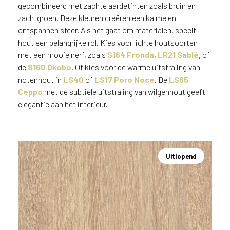
e
gecombineerd met zachte aardetinten zoals bruin en
c
zachtgroen. Deze kleuren creëren een kalme en
o
ontspannen sfeer. Als het gaat om materialen, speelt
L
hout een belangrijke rol. Kies voor lichte houtsoorten
e
met een mooie nerf, zoals
S164 Fronda
,
LR21 Sablé
, of
g
de
S160 Okobo
. Of kies voor de warme uitstraling van
n
o
notenhout in
LS40
of
LS17 Poro Noce
. De
LS65
w
Ceppo
met de subtiele uitstraling van wilgenhout geeft
e
elegantie aan het interieur.
b
s
i
t
Uitlopend
e
t
e
g
e
b
r