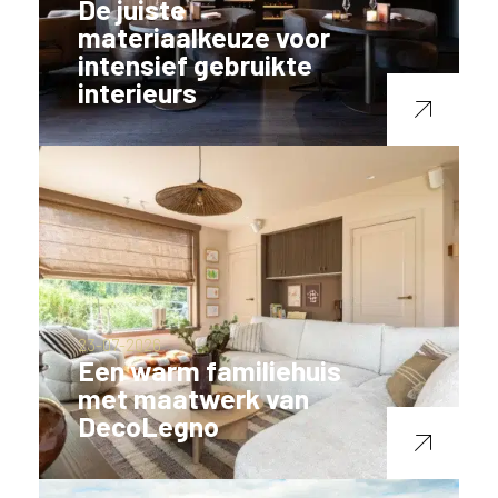
De juiste
materiaalkeuze voor
intensief gebruikte
interieurs
23-07-2026
Een warm familiehuis
met maatwerk van
DecoLegno