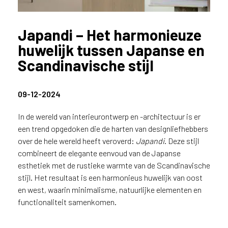
n
?
Japandi – Het harmonieuze
V
o
huwelijk tussen Japanse en
o
Scandinavische stijl
r
e
e
09-12-2024
n
o
In de wereld van interieurontwerp en -architectuur is er
p
een trend opgedoken die de harten van designliefhebbers
t
over de hele wereld heeft veroverd:
Japandi
. Deze stijl
i
combineert de elegante eenvoud van de Japanse
m
a
esthetiek met de rustieke warmte van de Scandinavische
l
stijl. Het resultaat is een harmonieus huwelijk van oost
e
en west, waarin minimalisme, natuurlijke elementen en
s
functionaliteit samenkomen.
e
r