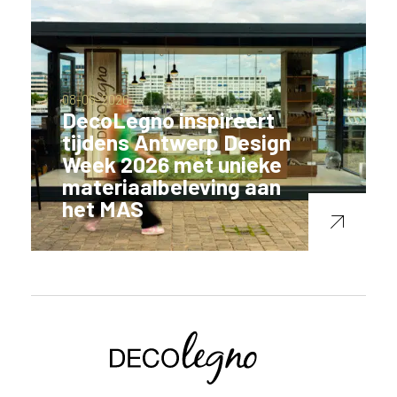
08-06-2026
DecoLegno inspireert
tijdens Antwerp Design
Week 2026 met unieke
materiaalbeleving aan
het MAS
Voornaam
Achternaam