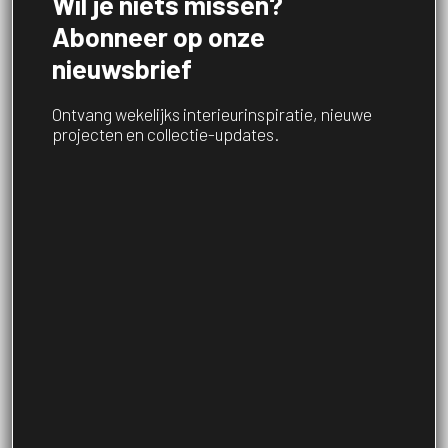
Wil je niets missen?
Abonneer op onze
nieuwsbrief
Account menu
Ontvang wekelijks interieurinspiratie, nieuwe
projecten en collectie-updates.
Onze collectie
Over ons
Service
Contactgegevens
Haachtsesteenweg 675,
1910 Kampenhout
+32 (0)16 88 88 80