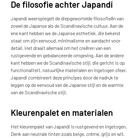
De filosofie achter Japandi
v
i
c
Japandi weerspiegelt de diepgewortelde filosofieën van
e
zowel de Japanse als de Scandinavische cultuur. Aan de
r
ene kant hebben we de Japanse esthetiek, die bekend
a
staat om zijn eenvoud, minimalisme en aandacht voor
d
detail. Het draait allemaal om het creëren van een
e
rustgevende en gebalanceerde omgeving. Aan de andere
n
kant hebben we de Scandinavische stijl, die gericht is op
w
functionaliteit, natuurlijke materialen en ingetogen sfeer.
i
j
Japandi combineert deze principes door de nadruk te
j
leggen op de eenvoud van de Japanse stijl en de warmte
e
van de Scandinavische stijl.
a
a
Kleurenpalet en materialen
n
d
e
Het kleurenpalet van Japandi is rustgevend en ingetogen.
D
Denk aan neutrale tinten zoals beige, crème, grijs en wit,