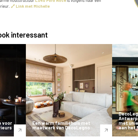
warme houtstructuur
LS40 Poro Noce
is volgens haar een
erieur.
🔗 Link met Michelle
 ook interessant
08-06-2026
DecoLegn
Antwerp
23-07-2026
e voor
Een warm familiehuis met
met unie
rieurs
maatwerk van DecoLegno
aan het