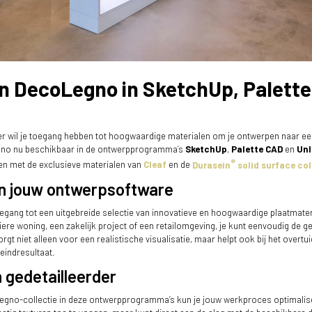
an DecoLegno in SketchUp, Palette
er wil je toegang hebben tot hoogwaardige materialen om je ontwerpen naar een
egno nu beschikbaar in de ontwerpprogramma’s
SketchUp
,
Palette CAD
en
Unl
®
en met de exclusieve materialen van
Cleaf
en de
Durasein
solid surface col
 in jouw ontwerpsoftware
toegang tot een uitgebreide selectie van innovatieve en hoogwaardige plaatmater
iere woning, een zakelijk project of een retailomgeving, je kunt eenvoudig de 
rgt niet alleen voor een realistische visualisatie, maar helpt ook bij het overt
eindresultaat.
n gedetailleerder
Legno-collectie in deze ontwerpprogramma’s kun je jouw werkproces optimaliser