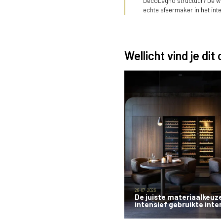
DecoLegno structuur? De 
echte sfeermaker in het int
Wellicht vind je dit
28-07-2026
De juiste materiaalkeuz
intensief gebruikte inte