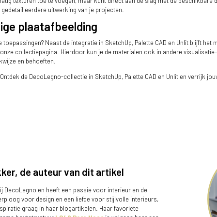
tig texturen toe te voegen, maar kunt direct aan de slag met de beschikbare digi
gedetailleerdere uitwerking van je projecten.
ige plaatafbeelding
 toepassingen? Naast de integratie in SketchUp, Palette CAD en Unlit blijft het 
 onze collectiepagina. Hierdoor kun je de materialen ook in andere visualisati
kwijze en behoeften.
ntdek de DecoLegno-collectie in SketchUp, Palette CAD en Unlit en verrijk jo
ker, de auteur van dit artikel
ij DecoLegno en heeft een passie voor interieur en de
rp oog voor design en een liefde voor stijlvolle interieurs,
nspiratie graag in haar blogartikelen. Haar favoriete